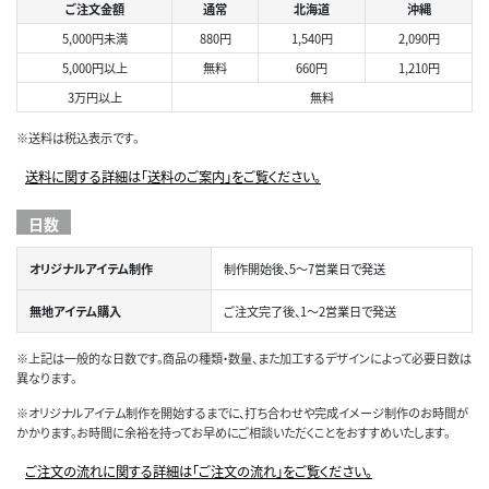
ご注文金額
通常
北海道
沖縄
5,000円未満
880円
1,540円
2,090円
5,000円以上
無料
660円
1,210円
3万円以上
無料
※送料は税込表示です。
送料に関する詳細は「送料のご案内」をご覧ください。
日数
オリジナルアイテム制作
制作開始後、5～7営業日で発送
無地アイテム購入
ご注文完了後、1～2営業日で発送
※上記は一般的な日数です。商品の種類・数量、また加工するデザインによって必要日数は
異なります。
※オリジナルアイテム制作を開始するまでに、打ち合わせや完成イメージ制作のお時間が
かかります。お時間に余裕を持ってお早めにご相談いただくことをおすすめいたします。
ご注文の流れに関する詳細は「ご注文の流れ」をご覧ください。