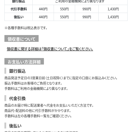
銀行振込
ご利用の金融機関により異なります
代引手数料
440円
550円
990円
1,430円
後払い
440円
550円
990円
1,430円
※各種手数料は税込表示です。
領収書について
領収書に関する詳細は「領収書について」をご覧ください。
お支払い方法詳細
銀行振込
商品発送予定日の3営業日前（土日祝除く）までに指定の口座にお振込みください。
振込手数料はお客様のご負担となります。
手数料はご利用の金融機関により異なります。
代金引換
商品のお届け時に配送業者へ代金をお支払いいただく方法です。
商品代・配送料の他に代引手数料がかかります。
手数料は左の各種手数料一覧をご確認ください。
後払い