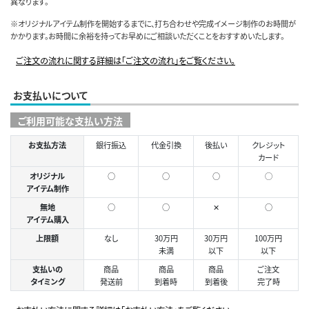
異なります。
※オリジナルアイテム制作を開始するまでに、打ち合わせや完成イメージ制作のお時間が
かかります。お時間に余裕を持ってお早めにご相談いただくことをおすすめいたします。
ご注文の流れに関する詳細は「ご注文の流れ」をご覧ください。
お支払いについて
ご利用可能な支払い方法
お支払方法
銀行振込
代金引換
後払い
クレジット
カード
オリジナル
○
○
○
◯
アイテム制作
無地
○
○
✕
○
アイテム購入
上限額
なし
30万円
30万円
100万円
未満
以下
以下
支払いの
商品
商品
商品
ご注文
タイミング
発送前
到着時
到着後
完了時