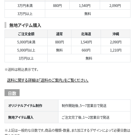
3万円未満
880円
1,540円
2,090円
3万円以上
無料
無地アイテム購入
ご注文金額
通常
北海道
沖縄
5,000円未満
880円
1,540円
2,090円
5,000円以上
無料
660円
1,210円
3万円以上
無料
※送料は税込表示です。
送料に関する詳細は「送料のご案内」をご覧ください。
日数
オリジナルアイテム制作
制作開始後、5～7営業日で発送
無地アイテム購入
ご注文完了後、1～2営業日で発送
※上記は一般的な日数です。商品の種類・数量、また加工するデザインによって必要日数は