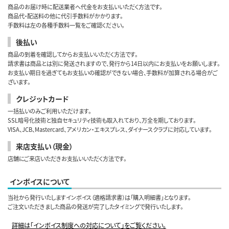
商品のお届け時に配送業者へ代金をお支払いいただく方法です。
商品代・配送料の他に代引手数料がかかります。
手数料は左の各種手数料一覧をご確認ください。
後払い
商品の到着を確認してからお支払いいただく方法です。
請求書は商品とは別に発送されますので、発行から14日以内にお支払いをお願いします。
お支払い期日を過ぎてもお支払いの確認ができない場合、手数料が加算される場合がご
ざいます。
クレジットカード
一括払いのみご利用いただけます。
SSL暗号化技術と独自セキュリティ技術も取入れており、万全を期しております。
VISA、JCB、Mastercard、アメリカン・エキスプレス、ダイナースクラブに対応しています。
来店支払い（現金）
店舗にご来店いただきお支払いいただく方法です。
インボイスについて
当社から発行いたしますインボイス（適格請求書）は「購入明細書」となります。
ご注文いただきました商品の発送が完了したタイミングで発行いたします。
詳細は「インボイス制度への対応について」をご覧ください。