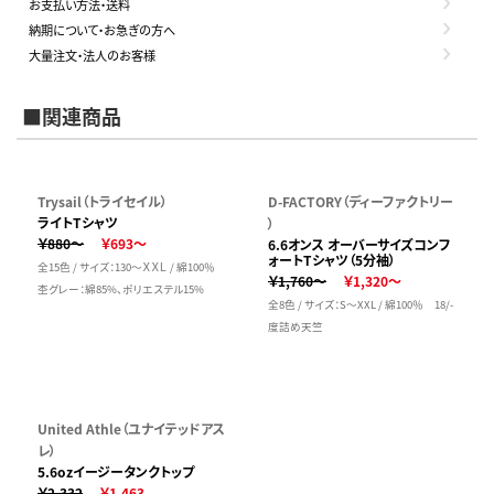
お支払い方法・送料
納期について・お急ぎの方へ
大量注文・法人のお客様
■関連商品
Trysail（トライセイル）
D-FACTORY（ディーファクトリー
ライトTシャツ
）
￥880～
￥693～
6.6オンス オーバーサイズコンフ
ォートTシャツ（5分袖）
全15色 / サイズ：130～ＸＸＬ / 綿100％
￥1,760～
￥1,320～
杢グレー：綿85%、ポリエステル15%
全8色 / サイズ：S～XXL / 綿100％ 18/-
度詰め天竺
United Athle（ユナイテッドアス
レ）
5.6ozイージータンクトップ
￥2,332
￥1,463