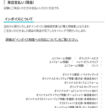
来店支払い（現金）
店舗にご来店いただきお支払いいただく方法です。
インボイスについて
当社から発行いたしますインボイス（適格請求書）は「購入明細書」となります。
ご注文いただきました商品の発送が完了したタイミングで発行いたします。
詳細は「インボイス制度への対応について」をご覧ください。
ユニフォーム（制服）
オフィスクールビズ
ユニフォーム（制服）
シャツ・オフィスウェア
ユニフォーム（制服）
パンツ
オリジナル販促・ノベルティグッズ
オリジナルスタッフウェア特集（展示会・商談会向け）
オリジナルスタッフユニフォーム
オリジナルスタッフTシャツ
オリジナルチームTシャツ（イベント向け）
オリジナルドライウェア特集（チームTシャツ・練習着向け）
オリジナルクラスTシャツ・ウェア特集（学園祭・文化祭・体育祭向け）
クラスTシャツ（文化祭・体育祭向け）
チームTシャツ特集（部活・サークル向け）