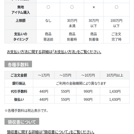
無地
○
○
✕
○
アイテム購入
上限額
なし
30万円
30万円
100万円
未満
以下
以下
支払いの
商品
商品
商品
ご注文
タイミング
発送前
到着時
到着後
完了時
お支払い方法に関する詳細は「お支払い方法」をご覧ください。
各種手数料
ご注文金額
～1万円
～3万円
～10万円
10万円以上
銀行振込
ご利用の金融機関により異なります
代引手数料
440円
550円
990円
1,430円
後払い
440円
550円
990円
1,430円
※各種手数料は税込表示です。
領収書について
領収書に関する詳細は「領収書について」をご覧ください。