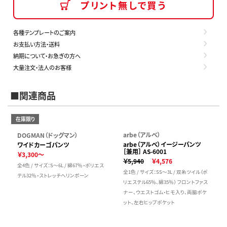
プリント無しで買う
各種テンプレートのご案内
お支払い方法・送料
納期について・お急ぎの方へ
大量注文・法人のお客様
■関連商品
在庫限り
arbe（アルベ）
DOGMAN（ドッグマン）
arbe（アルベ）イージーパンツ
ワイドカーゴパンツ
［兼用］ AS-6001
￥3,300～
￥5,940
￥4,576
全4色 / サイズ：S～6L / 綿67％・ポリエス
全1色 / サイズ：SS～3L / 双糸ツイル（ポ
テル32％・ストレッチヘリンボーン
リエステル65％、綿35％） フロントファス
ナー、ウエストゴム・ヒモ入り、両脇ポケ
ット、左右ヒップポケット