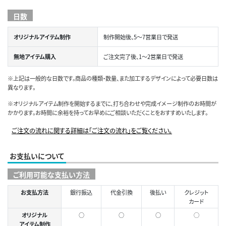
日数
オリジナルアイテム制作
制作開始後、5～7営業日で発送
無地アイテム購入
ご注文完了後、1～2営業日で発送
※上記は一般的な日数です。商品の種類・数量、また加工するデザインによって必要日数は
異なります。
※オリジナルアイテム制作を開始するまでに、打ち合わせや完成イメージ制作のお時間が
かかります。お時間に余裕を持ってお早めにご相談いただくことをおすすめいたします。
ご注文の流れに関する詳細は「ご注文の流れ」をご覧ください。
お支払いについて
ご利用可能な支払い方法
お支払方法
銀行振込
代金引換
後払い
クレジット
カード
オリジナル
○
○
○
◯
アイテム制作