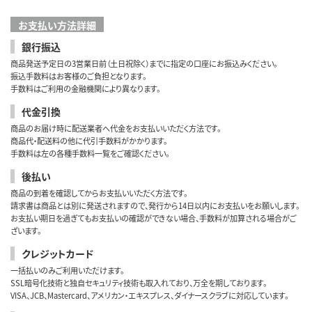
お支払い方法詳細
銀行振込
商品発送予定日の3営業日前（土日祝除く）までに指定の口座にお振込みください。
振込手数料はお客様のご負担となります。
手数料はご利用の金融機関により異なります。
代金引換
商品のお届け時に配送業者へ代金をお支払いいただく方法です。
商品代・配送料の他に代引手数料がかかります。
手数料は左の各種手数料一覧をご確認ください。
後払い
商品の到着を確認してからお支払いいただく方法です。
請求書は商品とは別に発送されますので、発行から14日以内にお支払いをお願いします。
お支払い期日を過ぎてもお支払いの確認ができない場合、手数料が加算される場合がご
ざいます。
クレジットカード
一括払いのみご利用いただけます。
SSL暗号化技術と独自セキュリティ技術も取入れており、万全を期しております。
VISA、JCB、Mastercard、アメリカン・エキスプレス、ダイナースクラブに対応しています。