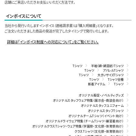
店舗にご来店いただきお支払いいただく方法です。
インボイスについて
当社から発行いたしますインボイス（適格請求書）は「購入明細書」となります。
ご注文いただきました商品の発送が完了したタイミングで発行いたします。
詳細は「インボイス制度への対応について」をご覧ください。
Tシャツ
半袖（綿・綿混紡）Tシャツ
Tシャツ
アパレルTシャツ
Tシャツ
大きいサイズTシャツ
Tシャツ
Tシャツ全種
新着アイテム
Tシャツ
オリジナル販促・ノベルティグッズ
オリジナルスタッフウェア特集（展示会・商談会向け）
オリジナルスタッフユニフォーム
オリジナルスタッフTシャツ
オリジナルチームTシャツ（イベント向け）
オリジナルドライウェア特集（チームTシャツ・練習着向け）
オリジナルクラスTシャツ・ウェア特集（学園祭・文化祭・体育祭向け）
クラスTシャツ（文化祭・体育祭向け）