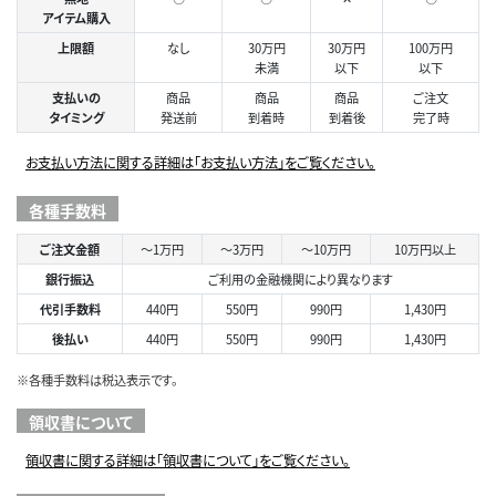
アイテム購入
上限額
なし
30万円
30万円
100万円
未満
以下
以下
支払いの
商品
商品
商品
ご注文
タイミング
発送前
到着時
到着後
完了時
お支払い方法に関する詳細は「お支払い方法」をご覧ください。
各種手数料
ご注文金額
～1万円
～3万円
～10万円
10万円以上
銀行振込
ご利用の金融機関により異なります
代引手数料
440円
550円
990円
1,430円
後払い
440円
550円
990円
1,430円
※各種手数料は税込表示です。
領収書について
領収書に関する詳細は「領収書について」をご覧ください。