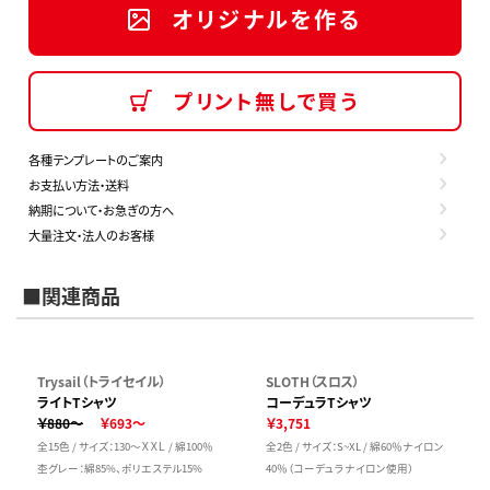
オリジナルを作る
プリント無しで買う
各種テンプレートのご案内
お支払い方法・送料
納期について・お急ぎの方へ
大量注文・法人のお客様
■関連商品
Trysail（トライセイル）
SLOTH（スロス）
ライトTシャツ
コーデュラTシャツ
￥880～
￥693～
￥3,751
全15色 / サイズ：130～ＸＸＬ / 綿100％
全2色 / サイズ：S~XL / 綿60％ナイロン
杢グレー：綿85%、ポリエステル15%
40％（コーデュラナイロン使用）