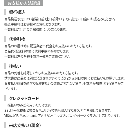
お支払い方法詳細
銀行振込
商品発送予定日の3営業日前（土日祝除く）までに指定の口座にお振込みください。
振込手数料はお客様のご負担となります。
手数料はご利用の金融機関により異なります。
代金引換
商品のお届け時に配送業者へ代金をお支払いいただく方法です。
商品代・配送料の他に代引手数料がかかります。
手数料は左の各種手数料一覧をご確認ください。
後払い
商品の到着を確認してからお支払いいただく方法です。
請求書は商品とは別に発送されますので、発行から14日以内にお支払いをお願いします。
お支払い期日を過ぎてもお支払いの確認ができない場合、手数料が加算される場合がご
ざいます。
クレジットカード
一括払いのみご利用いただけます。
SSL暗号化技術と独自セキュリティ技術も取入れており、万全を期しております。
VISA、JCB、Mastercard、アメリカン・エキスプレス、ダイナースクラブに対応しています。
来店支払い（現金）