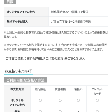
日数
オリジナルアイテム制作
制作開始後、5～7営業日で発送
無地アイテム購入
ご注文完了後、1～2営業日で発送
※上記は一般的な日数です。商品の種類・数量、また加工するデザインによって必要日数は
異なります。
※オリジナルアイテム制作を開始するまでに、打ち合わせや完成イメージ制作のお時間が
かかります。お時間に余裕を持ってお早めにご相談いただくことをおすすめいたします。
ご注文の流れに関する詳細は「ご注文の流れ」をご覧ください。
お支払いについて
ご利用可能な支払い方法
お支払方法
銀行振込
代金引換
後払い
クレジット
カード
オリジナル
○
○
○
◯
アイテム制作
無地
○
○
✕
○