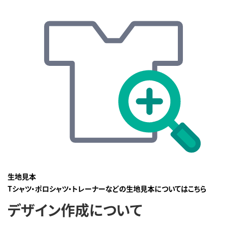
生地見本
Tシャツ・ポロシャツ・トレーナーなどの生地見本についてはこちら
デザイン作成について