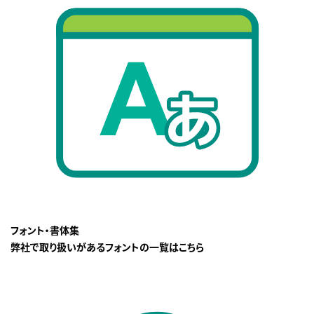
フォント・書体集
弊社で取り扱いがあるフォントの一覧はこちら