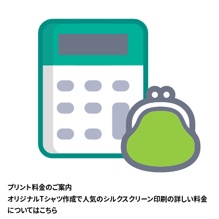
プリント料金のご案内
オリジナルTシャツ作成で人気のシルクスクリーン印刷の詳しい料金
についてはこちら