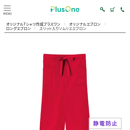
オリジナルTシャツ作成プラスワン
オリジナルエプロン
ロングエプロン
スリット入りソムリエエプロン