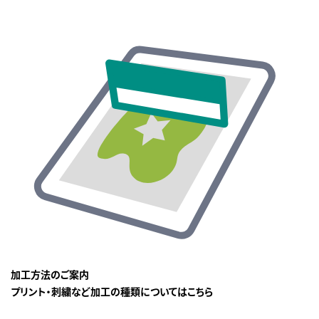
加工方法のご案内
プリント・刺繍など加工の種類についてはこちら