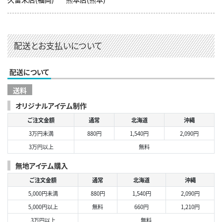
配送とお支払いについて
配送について
送料
オリジナルアイテム制作
ご注文金額
通常
北海道
沖縄
3万円未満
880円
1,540円
2,090円
3万円以上
無料
無地アイテム購入
ご注文金額
通常
北海道
沖縄
5,000円未満
880円
1,540円
2,090円
5,000円以上
無料
660円
1,210円
3万円以上
無料