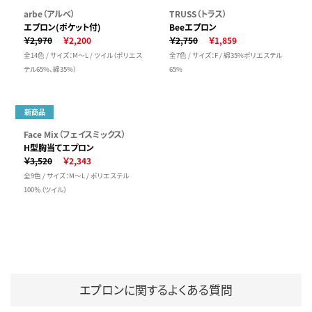
arbe（アルベ）
TRUSS（トラス）
エプロン(ポケット付)
Beeエプロン
￥2,970
￥2,200
￥2,750
￥1,859
全14色 / サイズ：M～L / ツイル（ポリエス
全7色 / サイズ：F / 綿35%ポリエステル
テル65%、綿35%）
65%
新商品
Face Mix（フェイスミックス）
H型胸当てエプロン
￥3,520
￥2,343
全9色 / サイズ：M～L / ポリエステル
100％（ツイル）
エプロンに関するよくある質問