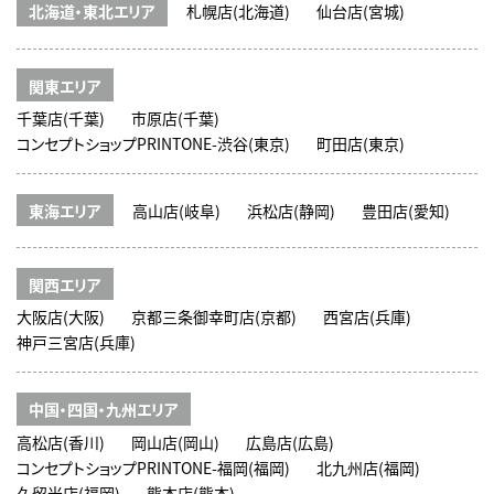
北海道・東北エリア
札幌店(北海道)
仙台店(宮城)
関東エリア
千葉店(千葉)
市原店(千葉)
コンセプトショップPRINTONE-渋谷(東京)
町田店(東京)
東海エリア
高山店(岐阜)
浜松店(静岡)
豊田店(愛知)
関西エリア
大阪店(大阪)
京都三条御幸町店(京都)
西宮店(兵庫)
神戸三宮店(兵庫)
中国・四国・九州エリア
高松店(香川)
岡山店(岡山)
広島店(広島)
コンセプトショップPRINTONE-福岡(福岡)
北九州店(福岡)
久留米店(福岡)
熊本店(熊本)