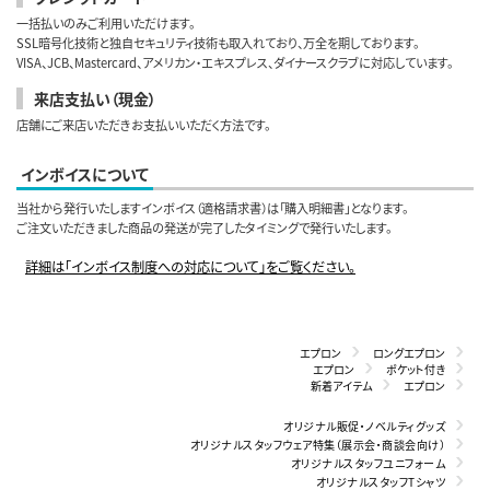
一括払いのみご利用いただけます。
SSL暗号化技術と独自セキュリティ技術も取入れており、万全を期しております。
VISA、JCB、Mastercard、アメリカン・エキスプレス、ダイナースクラブに対応しています。
来店支払い（現金）
店舗にご来店いただきお支払いいただく方法です。
インボイスについて
当社から発行いたしますインボイス（適格請求書）は「購入明細書」となります。
ご注文いただきました商品の発送が完了したタイミングで発行いたします。
詳細は「インボイス制度への対応について」をご覧ください。
エプロン
ロングエプロン
エプロン
ポケット付き
新着アイテム
エプロン
オリジナル販促・ノベルティグッズ
オリジナルスタッフウェア特集（展示会・商談会向け）
オリジナルスタッフユニフォーム
オリジナルスタッフTシャツ