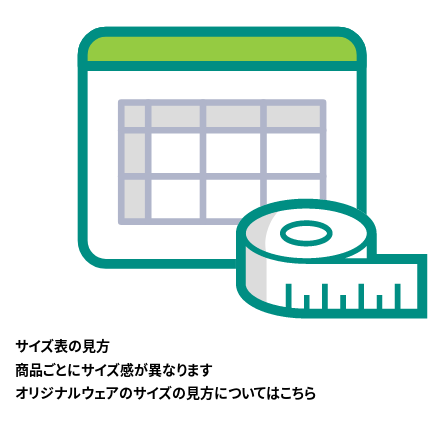
サイズ表の見方
商品ごとにサイズ感が異なります
オリジナルウェアのサイズの見方についてはこちら