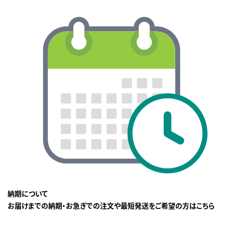
納期について
お届けまでの納期・お急ぎでの注文や最短発送をご希望の方はこちら