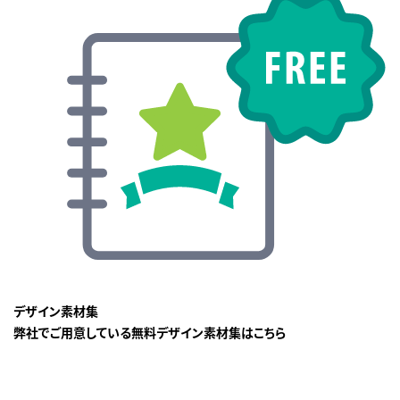
デザイン素材集
弊社でご用意している無料デザイン素材集はこちら