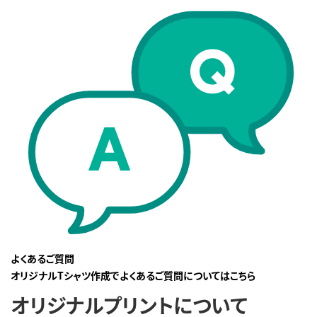
よくあるご質問
オリジナルTシャツ作成でよくあるご質問についてはこちら
オリジナルプリントについて