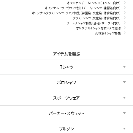
オリジナルチームTシャツ（イベント向け）
オリジナルドライウェア特集（チームTシャツ・練習着向け）
オリジナルクラスTシャツ・ウェア特集（学園祭・文化祭・体育祭向け）
クラスTシャツ（文化祭・体育祭向け）
チームTシャツ特集（部活・サークル向け）
オリジナルTシャツをオンスで選ぶ
売れ筋Tシャツ特集
アイテムを選ぶ
Tシャツ
ポロシャツ
スポーツウェア
パーカー・スウェット
ブルゾン