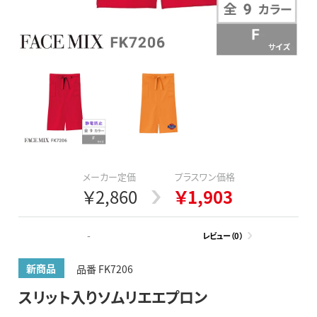
メーカー定価
プラスワン価格
￥2,860
￥1,903
-
レビュー（0）
新商品
品番 FK7206
スリット入りソムリエエプロン