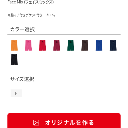
Face Mix（フェイスミックス）
両脇マチ付きポケット付きエプロン。
カラー選択
サイズ選択
F
オリジナルを作る