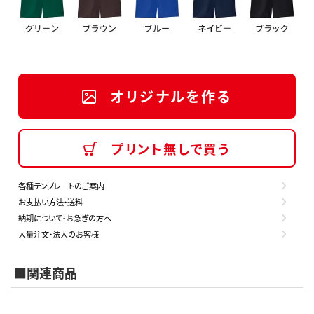
オリジナルを作る
プリント無しで買う
各種テンプレートのご案内
お支払い方法・送料
納期について・お急ぎの方へ
大量注文・法人のお客様
■関連商品