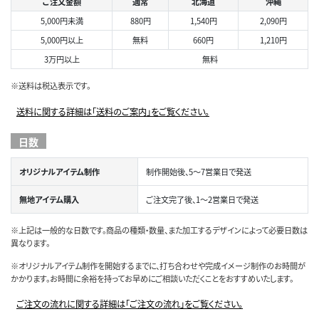
ご注文金額
通常
北海道
沖縄
5,000円未満
880円
1,540円
2,090円
5,000円以上
無料
660円
1,210円
3万円以上
無料
※送料は税込表示です。
送料に関する詳細は「送料のご案内」をご覧ください。
日数
オリジナルアイテム制作
制作開始後、5～7営業日で発送
無地アイテム購入
ご注文完了後、1～2営業日で発送
※上記は一般的な日数です。商品の種類・数量、また加工するデザインによって必要日数は
異なります。
※オリジナルアイテム制作を開始するまでに、打ち合わせや完成イメージ制作のお時間が
かかります。お時間に余裕を持ってお早めにご相談いただくことをおすすめいたします。
ご注文の流れに関する詳細は「ご注文の流れ」をご覧ください。