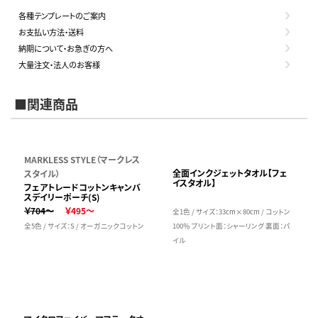
各種テンプレートのご案内
お支払い方法・送料
納期について・お急ぎの方へ
大量注文・法人のお客様
■関連商品
MARKLESS STYLE（マークレス
全面インクジェットタオル【フェ
スタイル）
イスタオル】
フェアトレードコットンキャンバ
スデイリーポーチ(S)
￥704～
￥495～
全1色 / サイズ：33cm×80cm / コットン
全5色 / サイズ：S / オーガニックコットン
100％ プリント面：シャーリング 裏面：パ
イル