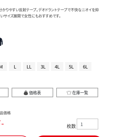
分かりやすい反射テープ。デオドラントテープで不快なニオイを抑
広いサイズ展開で女性にもおすすめです。
M
L
LL
3L
4L
5L
6L
価格表
在庫一覧
品価格
-
枚数