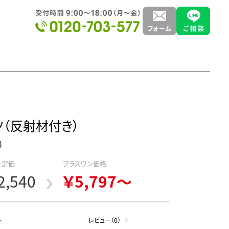
ツ（反射材付き）
）
ー定価
プラスワン価格
2,540
￥5,797～
-
レビュー（0）