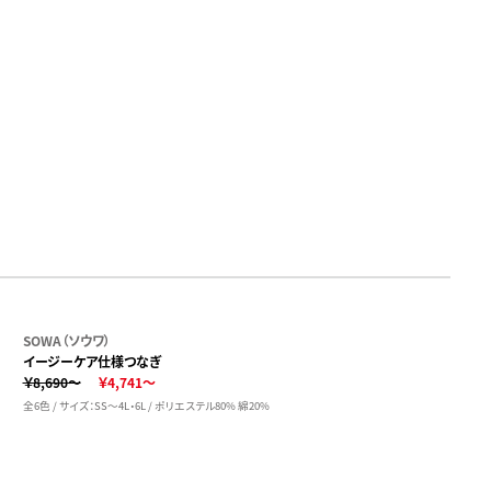
SOWA（ソウワ）
イージーケア仕様つなぎ
￥8,690～
￥4,741～
全6色 / サイズ：SS～4L・6L / ポリエステル80% 綿20%