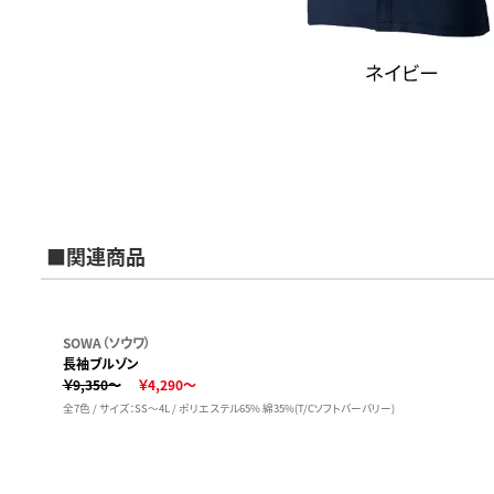
■関連商品
SOWA（ソウワ）
長袖ブルゾン
￥9,350～
￥4,290～
全7色 / サイズ：SS～4L / ポリエステル65% 綿35%(T/Cソフトバーバリー)