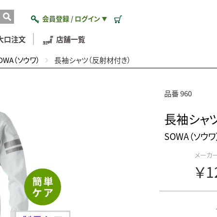
会員登録 / ログイン
▼
大口注文
店舗一覧
OWA（ソウワ）
長袖シャツ（反射材付き）
品番 960
長袖シャ
SOWA（ソウワ
メーカ
￥1