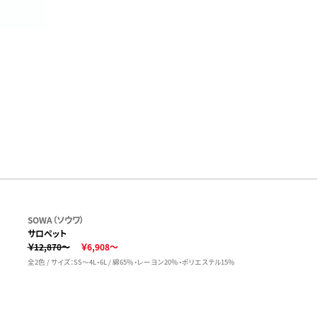
SOWA（ソウワ）
サロペット
￥12,870～
￥6,908～
全2色 / サイズ：SS～4L・6L / 綿65％・レーヨン20％・ポリエステル15％