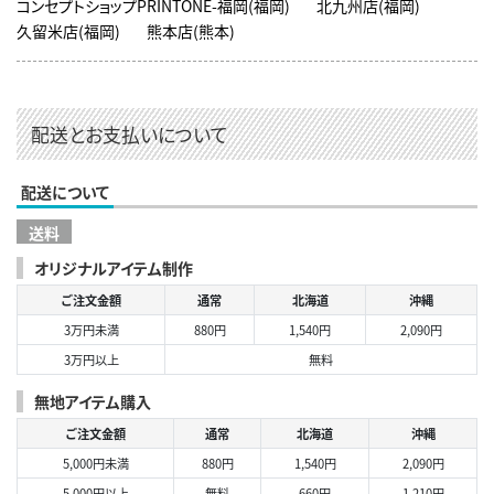
コンセプトショップPRINTONE-福岡(福岡)
北九州店(福岡)
久留米店(福岡)
熊本店(熊本)
配送とお支払いについて
配送について
送料
オリジナルアイテム制作
ご注文金額
通常
北海道
沖縄
3万円未満
880円
1,540円
2,090円
3万円以上
無料
無地アイテム購入
ご注文金額
通常
北海道
沖縄
5,000円未満
880円
1,540円
2,090円
5,000円以上
無料
660円
1,210円