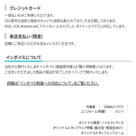
クレジットカード
一括払いのみご利用いただけます。
SSL暗号化技術と独自セキュリティ技術も取入れており、万全を期しております。
VISA、JCB、Mastercard、アメリカン・エキスプレス、ダイナースクラブに対応しています。
来店支払い（現金）
店舗にご来店いただきお支払いいただく方法です。
インボイスについて
当社から発行いたしますインボイス（適格請求書）は「購入明細書」となります。
ご注文いただきました商品の発送が完了したタイミングで発行いたします。
詳細は「インボイス制度への対応について」をご覧ください。
作業着
SOWA（ソウワ）
ユニフォーム（制服）
パンツ
オリジナル販促・ノベルティグッズ
オリジナルスタッフウェア特集（展示会・商談会向け）
オリジナルスタッフユニフォーム