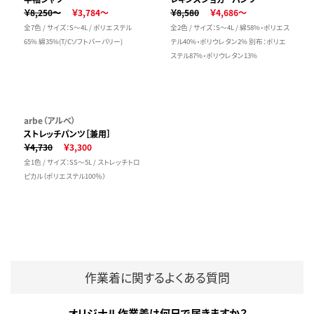
￥8,250～
￥3,784～
￥8,580
￥4,686～
全7色 / サイズ：S～4L / ポリエステル
全2色 / サイズ：S～4L / 綿58%・ポリエス
65% 綿35%(T/Cソフトバーバリー)
テル40%・ポリウレタン2% 別布：ポリエ
ステル87%・ポリウレタン13%
arbe（アルベ）
ストレッチパンツ［兼用］
￥4,730
￥3,300
全1色 / サイズ：SS～5L / ストレッチトロ
ピカル（ポリエステル100％）
作業着に関するよくある質問
オリジナル作業着は何日で届きますか？