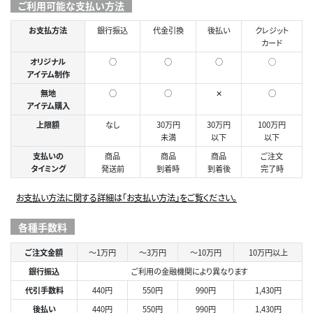
ご利用可能な支払い方法
お支払方法
銀行振込
代金引換
後払い
クレジット
カード
オリジナル
○
○
○
◯
アイテム制作
無地
○
○
✕
○
アイテム購入
上限額
なし
30万円
30万円
100万円
未満
以下
以下
支払いの
商品
商品
商品
ご注文
タイミング
発送前
到着時
到着後
完了時
お支払い方法に関する詳細は「お支払い方法」をご覧ください。
各種手数料
ご注文金額
～1万円
～3万円
～10万円
10万円以上
銀行振込
ご利用の金融機関により異なります
代引手数料
440円
550円
990円
1,430円
後払い
440円
550円
990円
1,430円