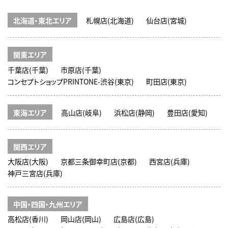
北海道・東北エリア
札幌店(北海道)
仙台店(宮城)
関東エリア
千葉店(千葉)
市原店(千葉)
コンセプトショップPRINTONE-渋谷(東京)
町田店(東京)
東海エリア
高山店(岐阜)
浜松店(静岡)
豊田店(愛知)
関西エリア
大阪店(大阪)
京都三条御幸町店(京都)
西宮店(兵庫)
神戸三宮店(兵庫)
中国・四国・九州エリア
高松店(香川)
岡山店(岡山)
広島店(広島)