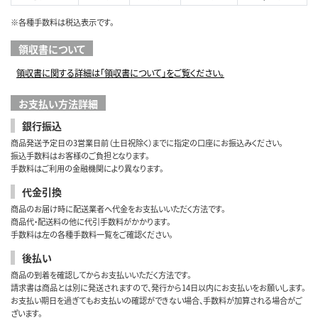
※各種手数料は税込表示です。
領収書について
領収書に関する詳細は「領収書について」をご覧ください。
お支払い方法詳細
銀行振込
商品発送予定日の3営業日前（土日祝除く）までに指定の口座にお振込みください。
振込手数料はお客様のご負担となります。
手数料はご利用の金融機関により異なります。
代金引換
商品のお届け時に配送業者へ代金をお支払いいただく方法です。
商品代・配送料の他に代引手数料がかかります。
手数料は左の各種手数料一覧をご確認ください。
後払い
商品の到着を確認してからお支払いいただく方法です。
請求書は商品とは別に発送されますので、発行から14日以内にお支払いをお願いします。
お支払い期日を過ぎてもお支払いの確認ができない場合、手数料が加算される場合がご
ざいます。