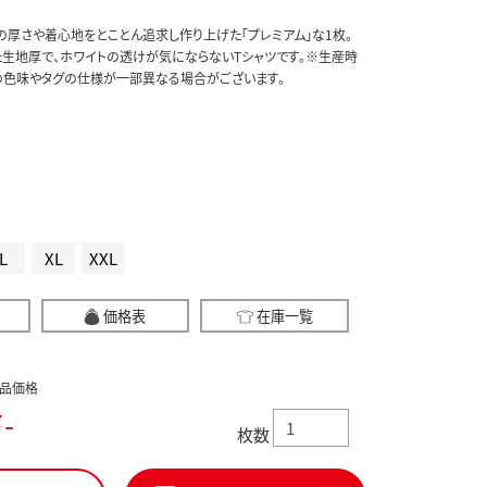
の厚さや着心地をとことん追求し作り上げた「プレミアム」な1枚。
した生地厚で、ホワイトの透けが気にならないTシャツです。※生産時
の色味やタグの仕様が一部異なる場合がございます。
L
XL
XXL
価格表
在庫一覧
品価格
-
枚数