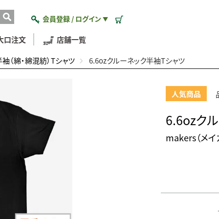
会員登録 / ログイン
▼
大口注文
店舗一覧
半袖（綿・綿混紡）Tシャツ
6.6ozクルーネック半袖Tシャツ
人気商品
6.6oz
makers（メ