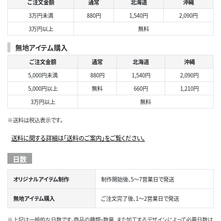
ご注文金額
通常
北海道
沖縄
3万円未満
880円
1,540円
2,090円
3万円以上
無料
無地アイテム購入
ご注文金額
通常
北海道
沖縄
5,000円未満
880円
1,540円
2,090円
5,000円以上
無料
660円
1,210円
3万円以上
無料
※送料は税込表示です。
送料に関する詳細は「送料のご案内」をご覧ください。
日数
オリジナルアイテム制作
制作開始後、5～7営業日で発送
無地アイテム購入
ご注文完了後、1～2営業日で発送
※上記は一般的な日数です。商品の種類・数量、また加工するデザインによって必要日数は