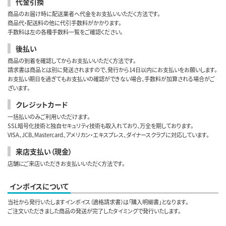
代金引換
商品のお届け時に配送業者へ代金をお支払いいただく方法です。
商品代・配送料の他に代引手数料がかかります。
手数料は左の各種手数料一覧をご確認ください。
後払い
商品の到着を確認してからお支払いいただく方法です。
請求書は商品とは別に発送されますので、発行から14日以内にお支払いをお願いします。
お支払い期日を過ぎてもお支払いの確認ができない場合、手数料が加算される場合がご
ざいます。
クレジットカード
一括払いのみご利用いただけます。
SSL暗号化技術と独自セキュリティ技術も取入れており、万全を期しております。
VISA、JCB、Mastercard、アメリカン・エキスプレス、ダイナースクラブに対応しています。
来店支払い（現金）
店舗にご来店いただきお支払いいただく方法です。
インボイスについて
当社から発行いたしますインボイス（適格請求書）は「購入明細書」となります。
ご注文いただきました商品の発送が完了したタイミングで発行いたします。