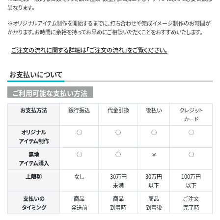
異なります。
※オリジナルアイテム制作を開始するまでに、打ち合わせや完成イメージ制作のお時間が
かかります。お時間に余裕を持ってお早めにご相談いただくことをおすすめいたします。
ご注文の流れに関する詳細は「ご注文の流れ」をご覧ください。
お支払いについて
ご利用可能な支払い方法
お支払方法
銀行振込
代金引換
後払い
クレジット
カード
オリジナル
○
○
○
◯
アイテム制作
無地
○
○
✕
○
アイテム購入
上限額
なし
30万円
30万円
100万円
未満
以下
以下
支払いの
商品
商品
商品
ご注文
タイミング
発送前
到着時
到着後
完了時