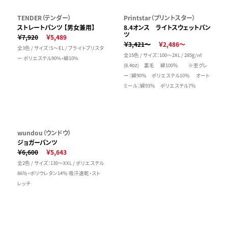
TENDER（テンダー）
Printstar（プリントスター）
ストレートパンツ 【男女兼用】
8.4オンス ライトスウェットパン
ツ
￥7,920
￥5,489
￥3,421～
￥2,486～
全3色 / サイズ：S～EL / ブライトブリスタ
全15色 / サイズ：100～2XL / 285g/㎡
ー ポリエステル90%・綿10%
(8.4oz) 裏毛 綿100％ ※杢グレ
ー：綿90％ ポリエステル10％ オート
ミール：綿93％ ポリエステル7％
wundou（ウンドウ）
ジョガーパンツ
￥6,600
￥5,643
全2色 / サイズ：130～XXL / ポリエステル
86％・ポリウレタン14％ 吸汗速乾・スト
レッチ