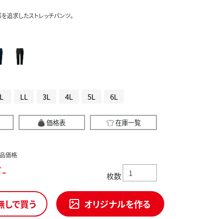
を追求したストレッチパンツ。
L
LL
3L
4L
5L
6L
価格表
在庫一覧
品価格
-
枚数
無しで買う
オリジナルを作る