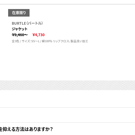
在庫限り
BURTLE（バートル）
ジャケット
￥9,460～
￥4,730
全3色 / サイズ：SS～L / 綿100％ リップクロス、製品洗い加工
を抑える方法はありますか？