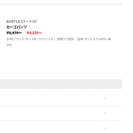
BURTLE（バートル）
カーゴパンツ
￥8,470～
￥4,235～
全4色 / サイズ：70～130 / T/Cライトチノ、制電ケア設計 混率/ポリエステル65％・綿
35％