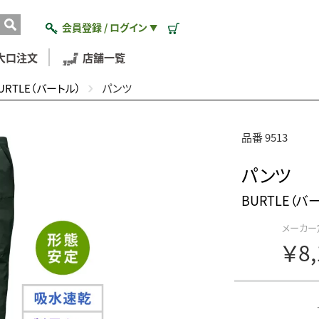
会員登録 / ログイン
▼
大口注文
店舗一覧
URTLE（バートル）
パンツ
品番 9513
パンツ
BURTLE（バ
メーカー
￥8