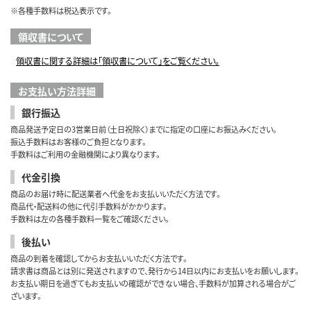
※各種手数料は税込表示です。
領収書について
領収書に関する詳細は「領収書について」をご覧ください。
お支払い方法詳細
銀行振込
商品発送予定日の3営業日前（土日祝除く）までに指定の口座にお振込みください。
振込手数料はお客様のご負担となります。
手数料はご利用の金融機関により異なります。
代金引換
商品のお届け時に配送業者へ代金をお支払いいただく方法です。
商品代・配送料の他に代引手数料がかかります。
手数料は左の各種手数料一覧をご確認ください。
後払い
商品の到着を確認してからお支払いいただく方法です。
請求書は商品とは別に発送されますので、発行から14日以内にお支払いをお願いします。
お支払い期日を過ぎてもお支払いの確認ができない場合、手数料が加算される場合がご
ざいます。