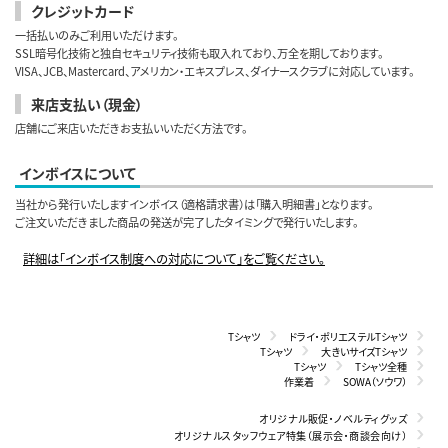
クレジットカード
一括払いのみご利用いただけます。
SSL暗号化技術と独自セキュリティ技術も取入れており、万全を期しております。
VISA、JCB、Mastercard、アメリカン・エキスプレス、ダイナースクラブに対応しています。
来店支払い（現金）
店舗にご来店いただきお支払いいただく方法です。
インボイスについて
当社から発行いたしますインボイス（適格請求書）は「購入明細書」となります。
ご注文いただきました商品の発送が完了したタイミングで発行いたします。
詳細は「インボイス制度への対応について」をご覧ください。
Tシャツ
ドライ・ポリエステルTシャツ
Tシャツ
大きいサイズTシャツ
Tシャツ
Tシャツ全種
作業着
SOWA（ソウワ）
オリジナル販促・ノベルティグッズ
オリジナルスタッフウェア特集（展示会・商談会向け）