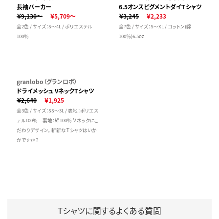
長袖パーカー
6.5オンスピグメントダイＴシャツ
￥9,130～
￥5,709～
￥3,245
￥2,233
全2色 / サイズ：S～4L / ポリエステル
全7色 / サイズ：S～XL / コットン(綿
100％
100％)6.5oz
granlobo（グランロボ）
ドライメッシュ VネックTシャツ
￥2,640
￥1,925
全3色 / サイズ：SS～3L / 表地：ポリエス
テル100％ 裏地：綿100％ Ｖネックにこ
だわりデザイン。 斬新なＴシャツはいか
かですか？
Tシャツに関するよくある質問