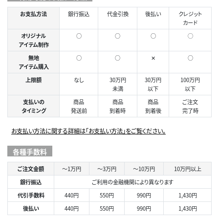
お支払方法
銀行振込
代金引換
後払い
クレジット
カード
オリジナル
○
○
○
◯
アイテム制作
無地
○
○
✕
○
アイテム購入
上限額
なし
30万円
30万円
100万円
未満
以下
以下
支払いの
商品
商品
商品
ご注文
タイミング
発送前
到着時
到着後
完了時
お支払い方法に関する詳細は「お支払い方法」をご覧ください。
各種手数料
ご注文金額
～1万円
～3万円
～10万円
10万円以上
銀行振込
ご利用の金融機関により異なります
代引手数料
440円
550円
990円
1,430円
後払い
440円
550円
990円
1,430円