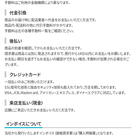
手数料はご利用の金融機関により異なります。
代金引換
商品のお届け時に配送業者へ代金をお支払いいただく方法です。
商品代・配送料の他に代引手数料がかかります。
手数料は左の各種手数料一覧をご確認ください。
後払い
商品の到着を確認してからお支払いいただく方法です。
請求書は商品とは別に発送されますので、発行から14日以内にお支払いをお願いします。
お支払い期日を過ぎてもお支払いの確認ができない場合、手数料が加算される場合がご
ざいます。
クレジットカード
一括払いのみご利用いただけます。
SSL暗号化技術と独自セキュリティ技術も取入れており、万全を期しております。
VISA、JCB、Mastercard、アメリカン・エキスプレス、ダイナースクラブに対応しています。
来店支払い（現金）
店舗にご来店いただきお支払いいただく方法です。
インボイスについて
当社から発行いたしますインボイス（適格請求書）は「購入明細書」となります。