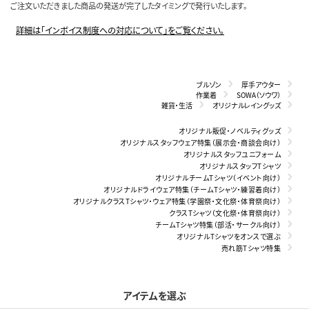
ご注文いただきました商品の発送が完了したタイミングで発行いたします。
詳細は「インボイス制度への対応について」をご覧ください。
ブルゾン
厚手アウター
作業着
SOWA（ソウワ）
雑貨・生活
オリジナルレイングッズ
オリジナル販促・ノベルティグッズ
オリジナルスタッフウェア特集（展示会・商談会向け）
オリジナルスタッフユニフォーム
オリジナルスタッフTシャツ
オリジナルチームTシャツ（イベント向け）
オリジナルドライウェア特集（チームTシャツ・練習着向け）
オリジナルクラスTシャツ・ウェア特集（学園祭・文化祭・体育祭向け）
クラスTシャツ（文化祭・体育祭向け）
チームTシャツ特集（部活・サークル向け）
オリジナルTシャツをオンスで選ぶ
売れ筋Tシャツ特集
アイテムを選ぶ