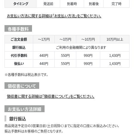
タイミング
発送前
到着時
到着後
完了時
お支払い方法に関する詳細は「お支払い方法」をご覧ください。
各種手数料
ご注文金額
～1万円
～3万円
～10万円
10万円以上
銀行振込
ご利用の金融機関により異なります
代引手数料
440円
550円
990円
1,430円
後払い
440円
550円
990円
1,430円
※各種手数料は税込表示です。
領収書について
領収書に関する詳細は「領収書について」をご覧ください。
お支払い方法詳細
銀行振込
商品発送予定日の3営業日前（土日祝除く）までに指定の口座にお振込みください。
振込手数料はお客様のご負担となります。