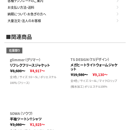
各種テンプレートのご案内
お支払い方法・送料
納期について・お急ぎの方へ
大量注文・法人のお客様
■関連商品
在庫限り
TS DESIGN（TSデザイン）
glimmer（グリマー）
メガヒートライトウォームジャケ
リフレクフリースジャケット
ット
￥6,600～
￥4,917～
￥19,580～
￥9,130～
全3色 / サイズ：SS～5L / ポリエステル
全4色 / サイズ：S～6L / マイクロリップ
100％（フリース）
(撥水加工) ポリエステル100%
SOWA（ソウワ）
半袖ツートンTシャツ
￥3,080～
￥1,925～