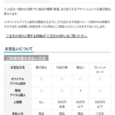
※上記は一般的な日数です。商品の種類・数量、また加工するデザインによって必要日数は
異なります。
※オリジナルアイテム制作を開始するまでに、打ち合わせや完成イメージ制作のお時間が
かかります。お時間に余裕を持ってお早めにご相談いただくことをおすすめいたします。
ご注文の流れに関する詳細は「ご注文の流れ」をご覧ください。
お支払いについて
ご利用可能な支払い方法
お支払方法
銀行振込
代金引換
後払い
クレジット
カード
オリジナル
○
○
○
◯
アイテム制作
無地
○
○
✕
○
アイテム購入
上限額
なし
30万円
30万円
100万円
未満
以下
以下
支払いの
商品
商品
商品
ご注文