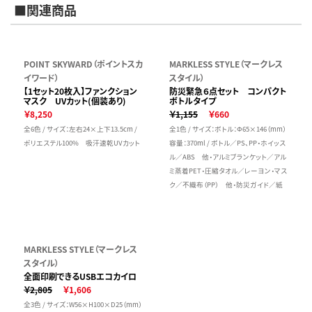
■関連商品
POINT SKYWARD（ポイントスカ
MARKLESS STYLE（マークレス
イワード）
スタイル）
【1セット20枚入】ファンクション
防災緊急６点セット コンパクト
マスク UVカット(個装あり)
ボトルタイプ
￥8,250
￥1,155
￥660
全6色 / サイズ：左右24×上下13.5cm /
全1色 / サイズ：ボトル：Φ65×146（mm）
ポリエステル100% 吸汗速乾UVカット
容量：370ml / ボトル／PS、PP・ホイッス
ル／ABS 他・アルミブランケット／アル
ミ蒸着PET・圧縮タオル／レーヨン・マス
ク／不織布（PP） 他・防災ガイド／紙
MARKLESS STYLE（マークレス
スタイル）
全面印刷できるUSBエコカイロ
￥2,805
￥1,606
全3色 / サイズ：W56×H100×D25（mm）