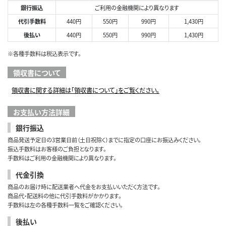
銀行振込
ご利用の金融機関により異なります
代引手数料
440円
550円
990円
1,430円
後払い
440円
550円
990円
1,430円
※各種手数料は税込表示です。
領収書について
領収書に関する詳細は「領収書について」をご覧ください。
お支払い方法詳細
銀行振込
商品発送予定日の3営業日前（土日祝除く）までに指定の口座にお振込みください。
振込手数料はお客様のご負担となります。
手数料はご利用の金融機関により異なります。
代金引換
商品のお届け時に配送業者へ代金をお支払いいただく方法です。
商品代・配送料の他に代引手数料がかかります。
手数料は左の各種手数料一覧をご確認ください。
後払い