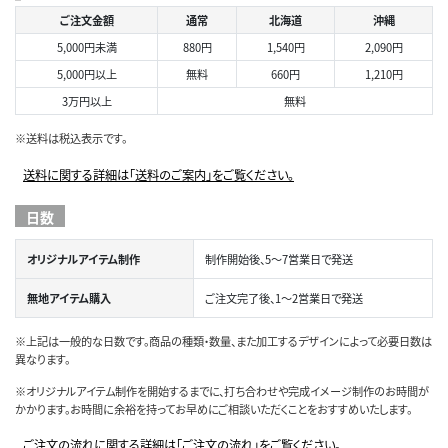
ご注文金額
通常
北海道
沖縄
5,000円未満
880円
1,540円
2,090円
5,000円以上
無料
660円
1,210円
3万円以上
無料
※送料は税込表示です。
送料に関する詳細は「送料のご案内」をご覧ください。
日数
オリジナルアイテム制作
制作開始後、5～7営業日で発送
無地アイテム購入
ご注文完了後、1～2営業日で発送
※上記は一般的な日数です。商品の種類・数量、また加工するデザインによって必要日数は
異なります。
※オリジナルアイテム制作を開始するまでに、打ち合わせや完成イメージ制作のお時間が
かかります。お時間に余裕を持ってお早めにご相談いただくことをおすすめいたします。
ご注文の流れに関する詳細は「ご注文の流れ」をご覧ください。