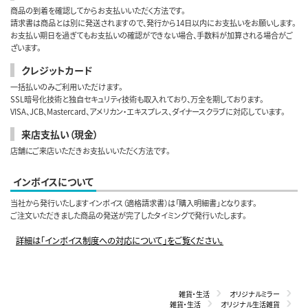
商品の到着を確認してからお支払いいただく方法です。
請求書は商品とは別に発送されますので、発行から14日以内にお支払いをお願いします。
お支払い期日を過ぎてもお支払いの確認ができない場合、手数料が加算される場合がご
ざいます。
クレジットカード
一括払いのみご利用いただけます。
SSL暗号化技術と独自セキュリティ技術も取入れており、万全を期しております。
VISA、JCB、Mastercard、アメリカン・エキスプレス、ダイナースクラブに対応しています。
来店支払い（現金）
店舗にご来店いただきお支払いいただく方法です。
インボイスについて
当社から発行いたしますインボイス（適格請求書）は「購入明細書」となります。
ご注文いただきました商品の発送が完了したタイミングで発行いたします。
詳細は「インボイス制度への対応について」をご覧ください。
雑貨・生活
オリジナルミラー
雑貨・生活
オリジナル生活雑貨