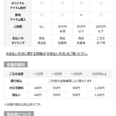
オリジナル
○
○
○
◯
アイテム制作
無地
○
○
✕
○
アイテム購入
上限額
なし
30万円
30万円
100万円
未満
以下
以下
支払いの
商品
商品
商品
ご注文
タイミング
発送前
到着時
到着後
完了時
お支払い方法に関する詳細は「お支払い方法」をご覧ください。
各種手数料
ご注文金額
～1万円
～3万円
～10万円
10万円以上
銀行振込
ご利用の金融機関により異なります
代引手数料
440円
550円
990円
1,430円
後払い
440円
550円
990円
1,430円
※各種手数料は税込表示です。
領収書について