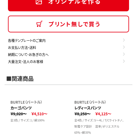
オリジナルを作る
プリント無しで買う
各種テンプレートのご案内
お支払い方法・送料
納期について・お急ぎの方へ
大量注文・法人のお客様
■関連商品
BURTLE（バートル）
BURTLE（バートル）
カーゴパンツ
レディースパンツ
￥9,020～
￥4,510～
￥8,250～
￥4,125～
全3色 / サイズ：1 / 綿100%
全4色 / サイズ：S～4L / T/Cライトチノ、
制電ケア設計 混率/ポリエステル
65％・綿35％