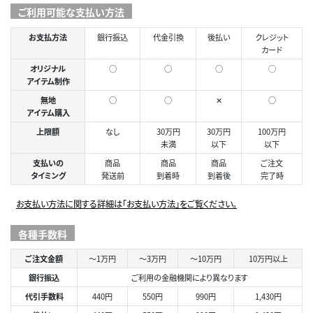
ご利用可能な支払い方法
お支払方法
銀行振込
代金引換
後払い
クレジット
カード
オリジナル
○
○
○
◯
アイテム制作
無地
○
○
✕
○
アイテム購入
上限額
なし
30万円
30万円
100万円
未満
以下
以下
支払いの
商品
商品
商品
ご注文
タイミング
発送前
到着時
到着後
完了時
お支払い方法に関する詳細は「お支払い方法」をご覧ください。
各種手数料
ご注文金額
～1万円
～3万円
～10万円
10万円以上
銀行振込
ご利用の金融機関により異なります
代引手数料
440円
550円
990円
1,430円