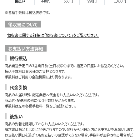
後払い
440円
550円
990円
1,430円
※各種手数料は税込表示です。
領収書について
領収書に関する詳細は「領収書について」をご覧ください。
お支払い方法詳細
銀行振込
商品発送予定日の3営業日前（土日祝除く）までに指定の口座にお振込みください。
振込手数料はお客様のご負担となります。
手数料はご利用の金融機関により異なります。
代金引換
商品のお届け時に配送業者へ代金をお支払いいただく方法です。
商品代・配送料の他に代引手数料がかかります。
手数料は左の各種手数料一覧をご確認ください。
後払い
商品の到着を確認してからお支払いいただく方法です。
請求書は商品とは別に発送されますので、発行から14日以内にお支払いをお願いします。
お支払い期日を過ぎてもお支払いの確認ができない場合、手数料が加算される場合がご