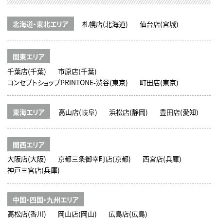
北海道・東北エリア
札幌店(北海道)
仙台店(宮城)
関東エリア
千葉店(千葉)
市原店(千葉)
コンセプトショップPRINTONE-渋谷(東京)
町田店(東京)
東海エリア
高山店(岐阜)
浜松店(静岡)
豊田店(愛知)
関西エリア
大阪店(大阪)
京都三条御幸町店(京都)
西宮店(兵庫)
神戸三宮店(兵庫)
中国・四国・九州エリア
高松店(香川)
岡山店(岡山)
広島店(広島)