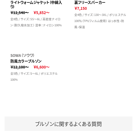
ライトウォームジャケット（中綿入
裏フリースパーカー
り）
￥7,150
￥12,540～
￥5,852～
全4色 / サイズ：130～3XL / ポリエステル
全8色 / サイズ：SS～6L / 高密度ナイロ
100％（TPUフィルム使用） はっ水性・防
ン（耐久撥水加工） 混率：ナイロン100%
風・保温
SOWA（ソウワ）
防風カラーブルゾン
￥12,100～
￥6,600～
全5色 / サイズ：S～6L / ポリエステル
100%
ブルゾンに関するよくある質問