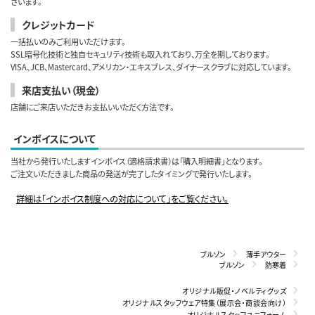
ざいます。
クレジットカード
一括払いのみご利用いただけます。
SSL暗号化技術と独自セキュリティ技術も取入れており、万全を期しております。
VISA、JCB、Mastercard、アメリカン・エキスプレス、ダイナースクラブに対応しています。
来店支払い（現金）
店舗にご来店いただきお支払いいただく方法です。
インボイスについて
当社から発行いたしますインボイス（適格請求書）は「購入明細書」となります。
ご注文いただきました商品の発送が完了したタイミングで発行いたします。
詳細は「インボイス制度への対応について」をご覧ください。
ブルゾン
薄手アウター
ブルゾン
防寒着
オリジナル販促・ノベルティグッズ
オリジナルスタッフウェア特集（展示会・商談会向け）
オリジナルスタッフユニフォーム