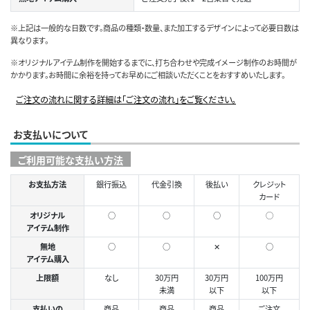
※上記は一般的な日数です。商品の種類・数量、また加工するデザインによって必要日数は
異なります。
※オリジナルアイテム制作を開始するまでに、打ち合わせや完成イメージ制作のお時間が
かかります。お時間に余裕を持ってお早めにご相談いただくことをおすすめいたします。
ご注文の流れに関する詳細は「ご注文の流れ」をご覧ください。
お支払いについて
ご利用可能な支払い方法
お支払方法
銀行振込
代金引換
後払い
クレジット
カード
オリジナル
○
○
○
◯
アイテム制作
無地
○
○
✕
○
アイテム購入
上限額
なし
30万円
30万円
100万円
未満
以下
以下
支払いの
商品
商品
商品
ご注文