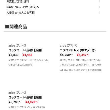
お支払い方法・送料
納期について・お急ぎの方へ
大量注文・法人のお客様
■関連商品
arbe（アルベ）
arbe（アルベ）
コックコート（長袖）［兼用］
エプロンドレス (ポケット付)
￥5,830
￥4,488
￥8,250～
￥6,347～
全1色 / サイズ：SS～5L / 双糸ツイル（ポ
全1色 / サイズ：A体・B体 / トロピカル（ポ
リエステル65%、綿35%）
リエステル100％） 右ポケット 後ろウエ
ストゴム 肩ひもはボタンで長さ調節可能
arbe（アルベ）
コックコート（長袖）［兼用］
￥5,280～
￥4,070～
全1色 / サイズ：S～5L / カツラギ（綿