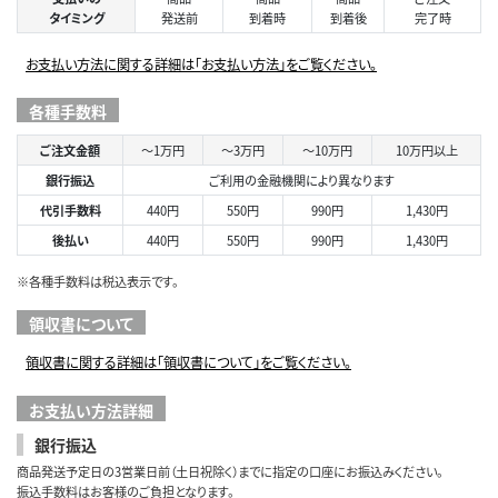
タイミング
発送前
到着時
到着後
完了時
お支払い方法に関する詳細は「お支払い方法」をご覧ください。
各種手数料
ご注文金額
～1万円
～3万円
～10万円
10万円以上
銀行振込
ご利用の金融機関により異なります
代引手数料
440円
550円
990円
1,430円
後払い
440円
550円
990円
1,430円
※各種手数料は税込表示です。
領収書について
領収書に関する詳細は「領収書について」をご覧ください。
お支払い方法詳細
銀行振込
商品発送予定日の3営業日前（土日祝除く）までに指定の口座にお振込みください。
振込手数料はお客様のご負担となります。