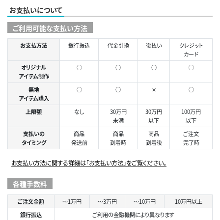
お支払いについて
ご利用可能な支払い方法
お支払方法
銀行振込
代金引換
後払い
クレジット
カード
オリジナル
○
○
○
◯
アイテム制作
無地
○
○
✕
○
アイテム購入
上限額
なし
30万円
30万円
100万円
未満
以下
以下
支払いの
商品
商品
商品
ご注文
タイミング
発送前
到着時
到着後
完了時
お支払い方法に関する詳細は「お支払い方法」をご覧ください。
各種手数料
ご注文金額
～1万円
～3万円
～10万円
10万円以上
銀行振込
ご利用の金融機関により異なります