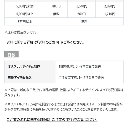
5,000円未満
880円
1,540円
2,090円
5,000円以上
無料
660円
1,210円
3万円以上
無料
※送料は税込表示です。
送料に関する詳細は「送料のご案内」をご覧ください。
日数
オリジナルアイテム制作
制作開始後、5～7営業日で発送
無地アイテム購入
ご注文完了後、1～2営業日で発送
※上記は一般的な日数です。商品の種類・数量、また加工するデザインによって必要日数は
異なります。
※オリジナルアイテム制作を開始するまでに、打ち合わせや完成イメージ制作のお時間が
かかります。お時間に余裕を持ってお早めにご相談いただくことをおすすめいたします。
ご注文の流れに関する詳細は「ご注文の流れ」をご覧ください。