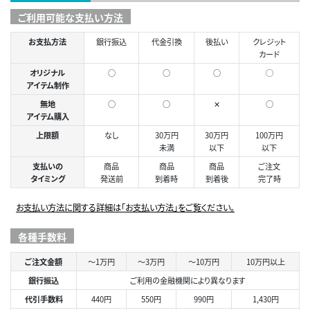
ご利用可能な支払い方法
お支払方法
銀行振込
代金引換
後払い
クレジット
カード
オリジナル
○
○
○
◯
アイテム制作
無地
○
○
✕
○
アイテム購入
上限額
なし
30万円
30万円
100万円
未満
以下
以下
支払いの
商品
商品
商品
ご注文
タイミング
発送前
到着時
到着後
完了時
お支払い方法に関する詳細は「お支払い方法」をご覧ください。
各種手数料
ご注文金額
～1万円
～3万円
～10万円
10万円以上
銀行振込
ご利用の金融機関により異なります
代引手数料
440円
550円
990円
1,430円