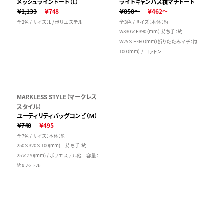
メッシュライントート（L）
ライトキャンバス横マチトート
￥1,133
￥748
￥858～
￥462～
全2色 / サイズ：L / ポリエステル
全3色 / サイズ：本体：約
W330×H390（mm） 持ち手：約
W25×H460（mm）折りたたみマチ：約
100（mm） / コットン
MARKLESS STYLE（マークレス
スタイル）
ユーティリティバッグコンビ（Ｍ）
￥748
￥495
全7色 / サイズ：本体：約
250×320×100(mm) 持ち手：約
25×270(mm) / ポリエステル他 容量：
約8リットル