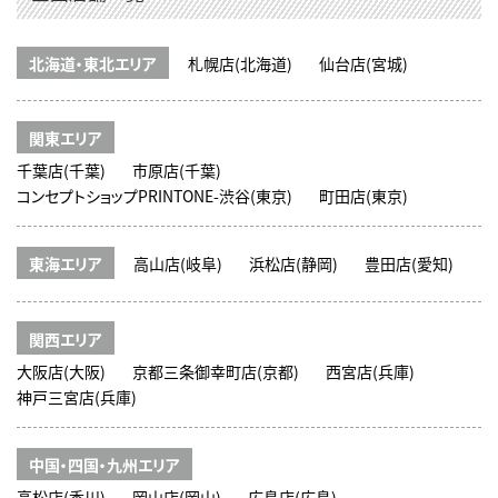
北海道・東北エリア
札幌店(北海道)
仙台店(宮城)
関東エリア
千葉店(千葉)
市原店(千葉)
コンセプトショップPRINTONE-渋谷(東京)
町田店(東京)
東海エリア
高山店(岐阜)
浜松店(静岡)
豊田店(愛知)
関西エリア
大阪店(大阪)
京都三条御幸町店(京都)
西宮店(兵庫)
神戸三宮店(兵庫)
中国・四国・九州エリア
高松店(香川)
岡山店(岡山)
広島店(広島)