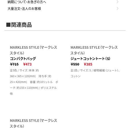
納期について・お急ぎの方へ
大量注文・法人のお客様
■関連商品
MARKLESS STYLE（マークレス
MARKLESS STYLE（マークレス
スタイル）
スタイル）
コンパクトバッグ
ジュートコットントート（Ｓ）
￥715
￥473
￥550
￥385
全5色 / サイズ：本体：約
全1色 / サイズ：S / 植物繊維（ジュート）、
360×365×120(mm) 持ち手：約
コットン
25×420(mm) 容量：約10リットル ポ
ーチ：約155×110(mm) / ポリエステル
他
MARKLESS STYLE（マークレス
スタイル）