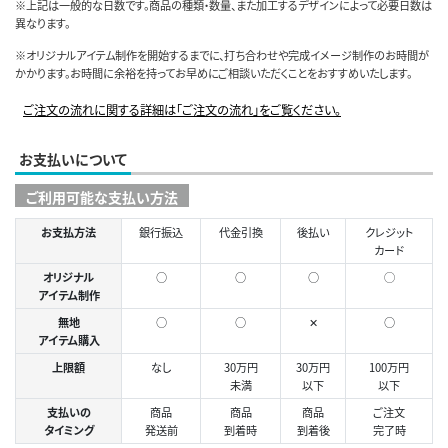
※上記は一般的な日数です。商品の種類・数量、また加工するデザインによって必要日数は
異なります。
※オリジナルアイテム制作を開始するまでに、打ち合わせや完成イメージ制作のお時間が
かかります。お時間に余裕を持ってお早めにご相談いただくことをおすすめいたします。
ご注文の流れに関する詳細は「ご注文の流れ」をご覧ください。
お支払いについて
ご利用可能な支払い方法
お支払方法
銀行振込
代金引換
後払い
クレジット
カード
オリジナル
○
○
○
◯
アイテム制作
無地
○
○
✕
○
アイテム購入
上限額
なし
30万円
30万円
100万円
未満
以下
以下
支払いの
商品
商品
商品
ご注文
タイミング
発送前
到着時
到着後
完了時