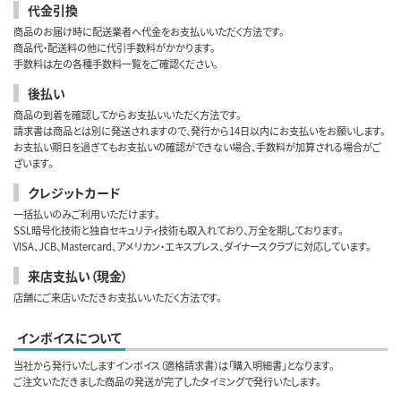
代金引換
商品のお届け時に配送業者へ代金をお支払いいただく方法です。
商品代・配送料の他に代引手数料がかかります。
手数料は左の各種手数料一覧をご確認ください。
後払い
商品の到着を確認してからお支払いいただく方法です。
請求書は商品とは別に発送されますので、発行から14日以内にお支払いをお願いします。
お支払い期日を過ぎてもお支払いの確認ができない場合、手数料が加算される場合がご
ざいます。
クレジットカード
一括払いのみご利用いただけます。
SSL暗号化技術と独自セキュリティ技術も取入れており、万全を期しております。
VISA、JCB、Mastercard、アメリカン・エキスプレス、ダイナースクラブに対応しています。
来店支払い（現金）
店舗にご来店いただきお支払いいただく方法です。
インボイスについて
当社から発行いたしますインボイス（適格請求書）は「購入明細書」となります。
ご注文いただきました商品の発送が完了したタイミングで発行いたします。