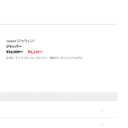
Jawin（ジャウィン）
ジャンパー
￥12,430～
￥6,116～
全4色 / サイズ：SS～5L / CVCドビー（綿65％・ポリエステル35％）