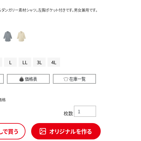
ダンガリー素材シャツ。左胸ポケット付きです。男女兼用です。
L
LL
3L
4L
価格表
在庫一覧
価格
枚数
しで買う
オリジナルを作る