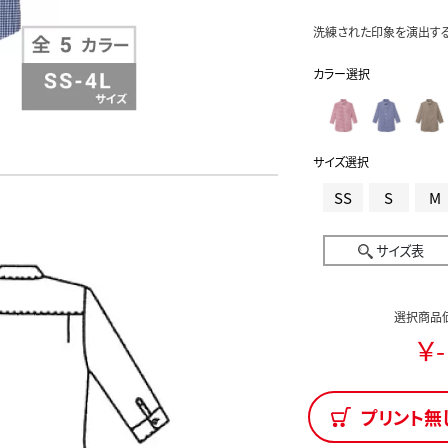
洗練された印象を演出する
カラー選択
サイズ選択
SS
S
M
サイズ表
選択商品
￥-
プリント無