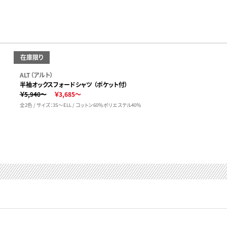
在庫限り
ALT（アルト）
半袖オックスフォードシャツ （ポケット付）
￥5,940～
￥3,685～
全2色 / サイズ：3S～ELL / コットン60％ポリエステル40％