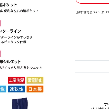
素材：制電裏パイル（ポリエ
オ
オリジナルク