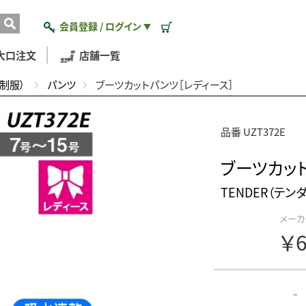
会員登録 / ログイン
▼
大口注文
店舗一覧
制服）
パンツ
ブーツカットパンツ［レディース］
品番 UZT372E
ブーツカッ
TENDER（テン
メーカ
￥6
-