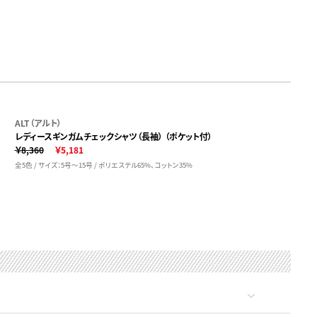
ALT（アルト）
レディースギンガムチェックシャツ（長袖） （ポケット付）
￥8,360
￥5,181
全5色 / サイズ：5号～15号 / ポリエステル65%、コットン35%