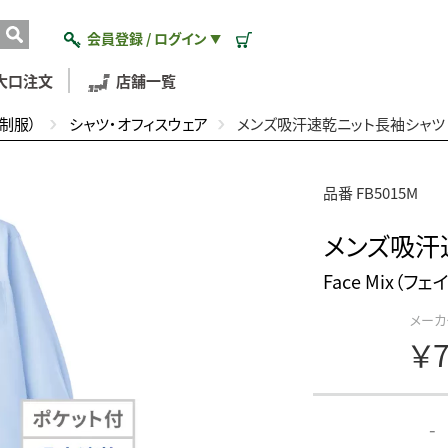
会員登録 / ログイン
▼
大口注文
店舗一覧
制服）
シャツ・オフィスウェア
メンズ吸汗速乾ニット長袖シャツ
品番 FB5015M
メンズ吸汗
Face Mix（フ
メーカ
￥7
-