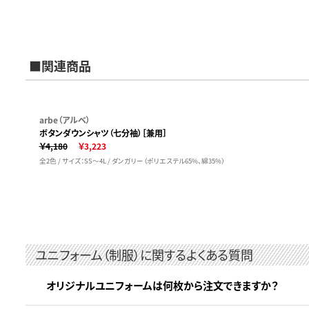
■関連商品
arbe（アルベ）
ボタンダウンシャツ（七分袖）［兼用］
￥4,180
￥3,223
全2色 / サイズ：SS～4L / ダンガリー（ポリエステル65%、綿35%）
ユニフォーム（制服）に関するよくある質問
オリジナルユニフォームは何枚から注文できますか？