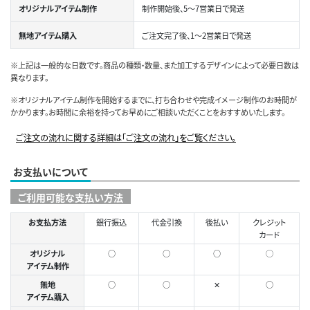
オリジナルアイテム制作
制作開始後、5～7営業日で発送
無地アイテム購入
ご注文完了後、1～2営業日で発送
※上記は一般的な日数です。商品の種類・数量、また加工するデザインによって必要日数は
異なります。
※オリジナルアイテム制作を開始するまでに、打ち合わせや完成イメージ制作のお時間が
かかります。お時間に余裕を持ってお早めにご相談いただくことをおすすめいたします。
ご注文の流れに関する詳細は「ご注文の流れ」をご覧ください。
お支払いについて
ご利用可能な支払い方法
お支払方法
銀行振込
代金引換
後払い
クレジット
カード
オリジナル
○
○
○
◯
アイテム制作
無地
○
○
✕
○
アイテム購入