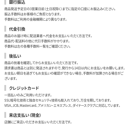
銀行振込
商品発送予定日の3営業日前（土日祝除く）までに指定の口座にお振込みください。
振込手数料はお客様のご負担となります。
手数料はご利用の金融機関により異なります。
代金引換
商品のお届け時に配送業者へ代金をお支払いいただく方法です。
商品代・配送料の他に代引手数料がかかります。
手数料は左の各種手数料一覧をご確認ください。
後払い
商品の到着を確認してからお支払いいただく方法です。
請求書は商品とは別に発送されますので、発行から14日以内にお支払いをお願いします。
お支払い期日を過ぎてもお支払いの確認ができない場合、手数料が加算される場合がご
ざいます。
クレジットカード
一括払いのみご利用いただけます。
SSL暗号化技術と独自セキュリティ技術も取入れており、万全を期しております。
VISA、JCB、Mastercard、アメリカン・エキスプレス、ダイナースクラブに対応しています。
来店支払い（現金）
店舗にご来店いただきお支払いいただく方法です。