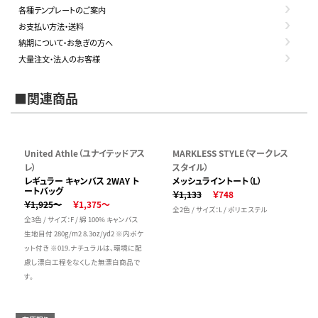
各種テンプレートのご案内
お支払い方法・送料
納期について・お急ぎの方へ
大量注文・法人のお客様
■関連商品
United Athle（ユナイテッドアス
MARKLESS STYLE（マークレス
レ）
スタイル）
レギュラー キャンバス 2WAY ト
メッシュライントート（L）
ートバッグ
￥1,133
￥748
￥1,925～
￥1,375～
全2色 / サイズ：L / ポリエステル
全3色 / サイズ：F / 綿 100% キャンバス
生地目付 280g/m2 8.3oz/yd2 ※内ポケ
ット付き ※019.ナチュラルは、環境に配
慮し漂白工程をなくした無漂白商品で
す。