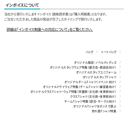
インボイスについて
当社から発行いたしますインボイス（適格請求書）は「購入明細書」となります。
ご注文いただきました商品の発送が完了したタイミングで発行いたします。
詳細は「インボイス制度への対応について」をご覧ください。
バッグ
トートバッグ
オリジナル販促・ノベルティグッズ
オリジナルスタッフウェア特集（展示会・商談会向け）
オリジナルスタッフユニフォーム
オリジナルスタッフTシャツ
オリジナルチームTシャツ（イベント向け）
オリジナルドライウェア特集（チームTシャツ・練習着向け）
オリジナルクラスTシャツ・ウェア特集（学園祭・文化祭・体育祭向け）
クラスTシャツ（文化祭・体育祭向け）
チームTシャツ特集（部活・サークル向け）
オリジナルTシャツをオンスで選ぶ
売れ筋Tシャツ特集