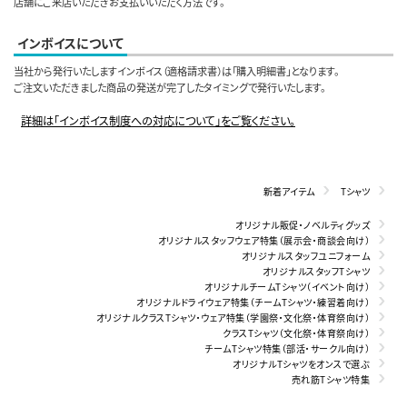
店舗にご来店いただきお支払いいただく方法です。
インボイスについて
当社から発行いたしますインボイス（適格請求書）は「購入明細書」となります。
ご注文いただきました商品の発送が完了したタイミングで発行いたします。
詳細は「インボイス制度への対応について」をご覧ください。
新着アイテム
Tシャツ
オリジナル販促・ノベルティグッズ
オリジナルスタッフウェア特集（展示会・商談会向け）
オリジナルスタッフユニフォーム
オリジナルスタッフTシャツ
オリジナルチームTシャツ（イベント向け）
オリジナルドライウェア特集（チームTシャツ・練習着向け）
オリジナルクラスTシャツ・ウェア特集（学園祭・文化祭・体育祭向け）
クラスTシャツ（文化祭・体育祭向け）
チームTシャツ特集（部活・サークル向け）
オリジナルTシャツをオンスで選ぶ
売れ筋Tシャツ特集