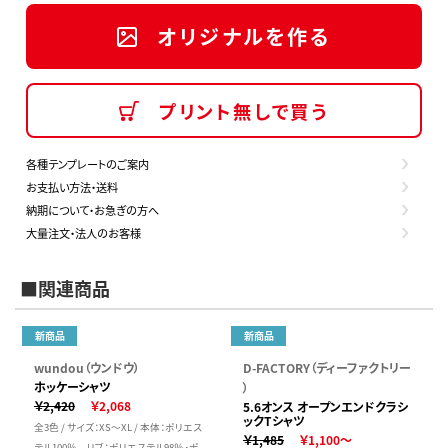
オリジナルを作る
プリント無しで買う
各種テンプレートのご案内
お支払い方法・送料
納期について・お急ぎの方へ
大量注文・法人のお客様
■関連商品
新商品
新商品
wundou（ウンドウ）
D-FACTORY（ディーファクトリー
ホッケーシャツ
）
￥2,420
￥2,068
5.6オンス オープンエンドクラシ
ックTシャツ
全3色 / サイズ：XS～XL / 本体：ポリエス
￥1,485
￥1,100～
テル100％ リブ：ポリエステル98％・ポ