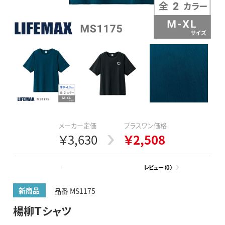
メーカー定価
プラスワン価格
￥3,630
￥2,508
-
レビュー（0）
新商品
品番 MS1175
楊柳Ｔシャツ