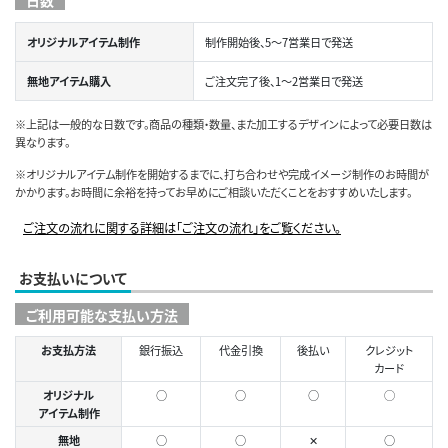
日数
オリジナルアイテム制作
制作開始後、5～7営業日で発送
無地アイテム購入
ご注文完了後、1～2営業日で発送
※上記は一般的な日数です。商品の種類・数量、また加工するデザインによって必要日数は
異なります。
※オリジナルアイテム制作を開始するまでに、打ち合わせや完成イメージ制作のお時間が
かかります。お時間に余裕を持ってお早めにご相談いただくことをおすすめいたします。
ご注文の流れに関する詳細は「ご注文の流れ」をご覧ください。
お支払いについて
ご利用可能な支払い方法
お支払方法
銀行振込
代金引換
後払い
クレジット
カード
オリジナル
○
○
○
◯
アイテム制作
無地
○
○
✕
○