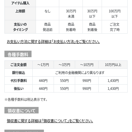
アイテム購入
上限額
なし
30万円
30万円
100万円
未満
以下
以下
支払いの
商品
商品
商品
ご注文
タイミング
発送前
到着時
到着後
完了時
お支払い方法に関する詳細は「お支払い方法」をご覧ください。
各種手数料
ご注文金額
～1万円
～3万円
～10万円
10万円以上
銀行振込
ご利用の金融機関により異なります
代引手数料
440円
550円
990円
1,430円
後払い
440円
550円
990円
1,430円
※各種手数料は税込表示です。
領収書について
領収書に関する詳細は「領収書について」をご覧ください。