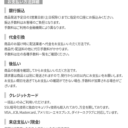
お支払い方法詳細
銀行振込
商品発送予定日の3営業日前（土日祝除く）までに指定の口座にお振込みください。
振込手数料はお客様のご負担となります。
手数料はご利用の金融機関により異なります。
代金引換
商品のお届け時に配送業者へ代金をお支払いいただく方法です。
商品代・配送料の他に代引手数料がかかります。
手数料は左の各種手数料一覧をご確認ください。
後払い
商品の到着を確認してからお支払いいただく方法です。
請求書は商品とは別に発送されますので、発行から14日以内にお支払いをお願いします。
お支払い期日を過ぎてもお支払いの確認ができない場合、手数料が加算される場合がご
ざいます。
クレジットカード
一括払いのみご利用いただけます。
SSL暗号化技術と独自セキュリティ技術も取入れており、万全を期しております。
VISA、JCB、Mastercard、アメリカン・エキスプレス、ダイナースクラブに対応しています。
来店支払い（現金）