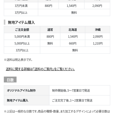
3万円未満
880円
1,540円
2,090円
3万円以上
無料
無地アイテム購入
ご注文金額
通常
北海道
沖縄
5,000円未満
880円
1,540円
2,090円
5,000円以上
無料
660円
1,210円
3万円以上
無料
※送料は税込表示です。
送料に関する詳細は「送料のご案内」をご覧ください。
日数
オリジナルアイテム制作
制作開始後、5～7営業日で発送
無地アイテム購入
ご注文完了後、1～2営業日で発送
※上記は一般的な日数です。商品の種類・数量、また加工するデザインによって必要日数は