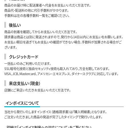
商品のお届け時に配送業者へ代金をお支払いいただく方法です。
商品代・配送料の他に代引手数料がかかります。
手数料は左の各種手数料一覧をご確認ください。
後払い
商品の到着を確認してからお支払いいただく方法です。
請求書は商品とは別に発送されますので、発行から14日以内にお支払いをお願いします。
お支払い期日を過ぎてもお支払いの確認ができない場合、手数料が加算される場合がご
ざいます。
クレジットカード
一括払いのみご利用いただけます。
SSL暗号化技術と独自セキュリティ技術も取入れており、万全を期しております。
VISA、JCB、Mastercard、アメリカン・エキスプレス、ダイナースクラブに対応しています。
来店支払い（現金）
店舗にご来店いただきお支払いいただく方法です。
インボイスについて
当社から発行いたしますインボイス（適格請求書）は「購入明細書」となります。
ご注文いただきました商品の発送が完了したタイミングで発行いたします。
詳細は「インボイス制度への対応について」をご覧ください。