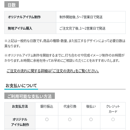
日数
オリジナルアイテム制作
制作開始後、5～7営業日で発送
無地アイテム購入
ご注文完了後、1～2営業日で発送
※上記は一般的な日数です。商品の種類・数量、また加工するデザインによって必要日数は
異なります。
※オリジナルアイテム制作を開始するまでに、打ち合わせや完成イメージ制作のお時間が
かかります。お時間に余裕を持ってお早めにご相談いただくことをおすすめいたします。
ご注文の流れに関する詳細は「ご注文の流れ」をご覧ください。
お支払いについて
ご利用可能な支払い方法
お支払方法
銀行振込
代金引換
後払い
クレジット
カード
オリジナル
○
○
○
◯
アイテム制作