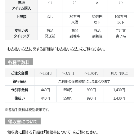
無地
○
○
✕
○
アイテム購入
上限額
なし
30万円
30万円
100万円
未満
以下
以下
支払いの
商品
商品
商品
ご注文
タイミング
発送前
到着時
到着後
完了時
お支払い方法に関する詳細は「お支払い方法」をご覧ください。
各種手数料
ご注文金額
～1万円
～3万円
～10万円
10万円以上
銀行振込
ご利用の金融機関により異なります
代引手数料
440円
550円
990円
1,430円
後払い
440円
550円
990円
1,430円
※各種手数料は税込表示です。
領収書について
領収書に関する詳細は「領収書について」をご覧ください。