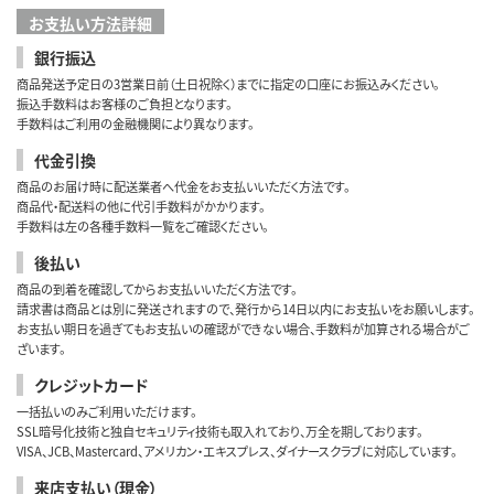
お支払い方法詳細
銀行振込
商品発送予定日の3営業日前（土日祝除く）までに指定の口座にお振込みください。
振込手数料はお客様のご負担となります。
手数料はご利用の金融機関により異なります。
代金引換
商品のお届け時に配送業者へ代金をお支払いいただく方法です。
商品代・配送料の他に代引手数料がかかります。
手数料は左の各種手数料一覧をご確認ください。
後払い
商品の到着を確認してからお支払いいただく方法です。
請求書は商品とは別に発送されますので、発行から14日以内にお支払いをお願いします。
お支払い期日を過ぎてもお支払いの確認ができない場合、手数料が加算される場合がご
ざいます。
クレジットカード
一括払いのみご利用いただけます。
SSL暗号化技術と独自セキュリティ技術も取入れており、万全を期しております。
VISA、JCB、Mastercard、アメリカン・エキスプレス、ダイナースクラブに対応しています。
来店支払い（現金）