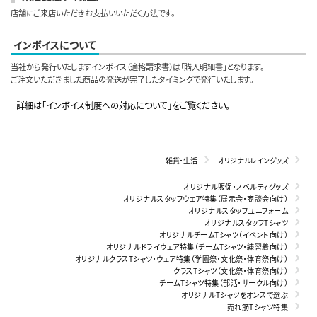
店舗にご来店いただきお支払いいただく方法です。
インボイスについて
当社から発行いたしますインボイス（適格請求書）は「購入明細書」となります。
ご注文いただきました商品の発送が完了したタイミングで発行いたします。
詳細は「インボイス制度への対応について」をご覧ください。
雑貨・生活
オリジナルレイングッズ
オリジナル販促・ノベルティグッズ
オリジナルスタッフウェア特集（展示会・商談会向け）
オリジナルスタッフユニフォーム
オリジナルスタッフTシャツ
オリジナルチームTシャツ（イベント向け）
オリジナルドライウェア特集（チームTシャツ・練習着向け）
オリジナルクラスTシャツ・ウェア特集（学園祭・文化祭・体育祭向け）
クラスTシャツ（文化祭・体育祭向け）
チームTシャツ特集（部活・サークル向け）
オリジナルTシャツをオンスで選ぶ
売れ筋Tシャツ特集