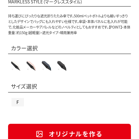
MARKLESS STYLE（マークレススタイル）
持ち運びにぴったりな遮光折りたたみ傘です。500mlペットボトルよりも細いすっきり
としたデザインでバッグにも入れやすい仕様です。傘袋・本体パネルに名入れが可能
で、化粧品メーカーやアパレルなどのノベルティとしてもおすすめです。【POINT】・本体
重量：約150g（超軽量）・遮光タイプ・晴雨兼用傘
カラー選択
サイズ選択
F
オリジナルを作る