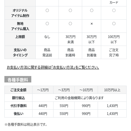
カード
オリジナル
○
○
○
◯
アイテム制作
無地
○
○
✕
○
アイテム購入
上限額
なし
30万円
30万円
100万円
未満
以下
以下
支払いの
商品
商品
商品
ご注文
タイミング
発送前
到着時
到着後
完了時
お支払い方法に関する詳細は「お支払い方法」をご覧ください。
各種手数料
ご注文金額
～1万円
～3万円
～10万円
10万円以上
銀行振込
ご利用の金融機関により異なります
代引手数料
440円
550円
990円
1,430円
後払い
440円
550円
990円
1,430円
※各種手数料は税込表示です。