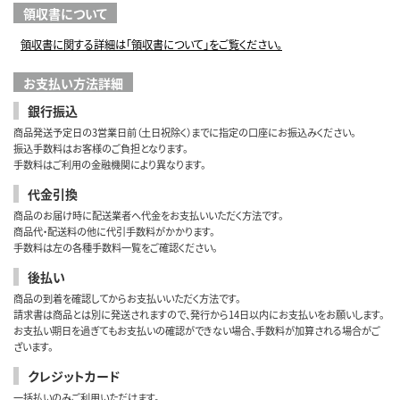
領収書について
領収書に関する詳細は「領収書について」をご覧ください。
お支払い方法詳細
銀行振込
商品発送予定日の3営業日前（土日祝除く）までに指定の口座にお振込みください。
振込手数料はお客様のご負担となります。
手数料はご利用の金融機関により異なります。
代金引換
商品のお届け時に配送業者へ代金をお支払いいただく方法です。
商品代・配送料の他に代引手数料がかかります。
手数料は左の各種手数料一覧をご確認ください。
後払い
商品の到着を確認してからお支払いいただく方法です。
請求書は商品とは別に発送されますので、発行から14日以内にお支払いをお願いします。
お支払い期日を過ぎてもお支払いの確認ができない場合、手数料が加算される場合がご
ざいます。
クレジットカード
一括払いのみご利用いただけます。