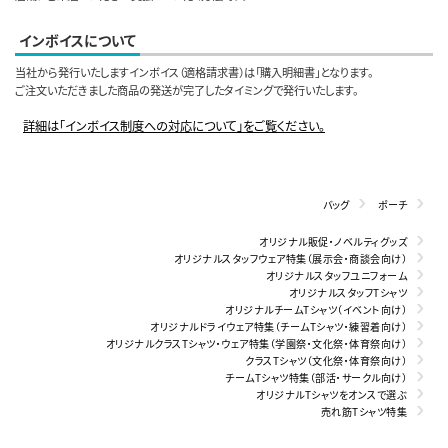
インボイスについて
当社から発行いたしますインボイス（適格請求書）は「購入明細書」となります。
ご注文いただきました商品の発送が完了したタイミングで発行いたします。
詳細は「インボイス制度への対応について」をご覧ください。
バッグ
ポーチ
オリジナル販促・ノベルティグッズ
オリジナルスタッフウェア特集（展示会・商談会向け）
オリジナルスタッフユニフォーム
オリジナルスタッフTシャツ
オリジナルチームTシャツ（イベント向け）
オリジナルドライウェア特集（チームTシャツ・練習着向け）
オリジナルクラスTシャツ・ウェア特集（学園祭・文化祭・体育祭向け）
クラスTシャツ（文化祭・体育祭向け）
チームTシャツ特集（部活・サークル向け）
オリジナルTシャツをオンスで選ぶ
売れ筋Tシャツ特集