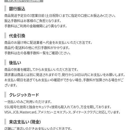
銀行振込
商品発送予定日の3営業日前（土日祝除く）までに指定の口座にお振込みください。
振込手数料はお客様のご負担となります。
手数料はご利用の金融機関により異なります。
代金引換
商品のお届け時に配送業者へ代金をお支払いいただく方法です。
商品代・配送料の他に代引手数料がかかります。
手数料は左の各種手数料一覧をご確認ください。
後払い
商品の到着を確認してからお支払いいただく方法です。
請求書は商品とは別に発送されますので、発行から14日以内にお支払いをお願いします。
お支払い期日を過ぎてもお支払いの確認ができない場合、手数料が加算される場合がご
ざいます。
クレジットカード
一括払いのみご利用いただけます。
SSL暗号化技術と独自セキュリティ技術も取入れており、万全を期しております。
VISA、JCB、Mastercard、アメリカン・エキスプレス、ダイナースクラブに対応しています。
来店支払い（現金）
店舗にご来店いただきお支払いいただく方法です。