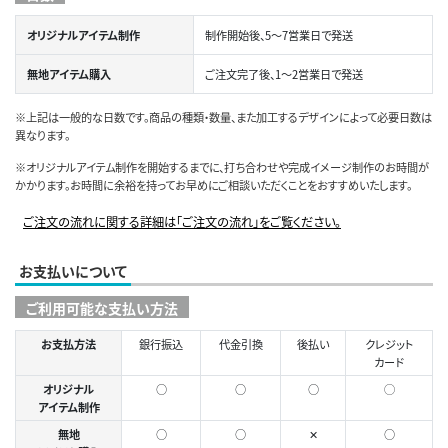
オリジナルアイテム制作
制作開始後、5～7営業日で発送
無地アイテム購入
ご注文完了後、1～2営業日で発送
※上記は一般的な日数です。商品の種類・数量、また加工するデザインによって必要日数は
異なります。
※オリジナルアイテム制作を開始するまでに、打ち合わせや完成イメージ制作のお時間が
かかります。お時間に余裕を持ってお早めにご相談いただくことをおすすめいたします。
ご注文の流れに関する詳細は「ご注文の流れ」をご覧ください。
お支払いについて
ご利用可能な支払い方法
お支払方法
銀行振込
代金引換
後払い
クレジット
カード
オリジナル
○
○
○
◯
アイテム制作
無地
○
○
✕
○