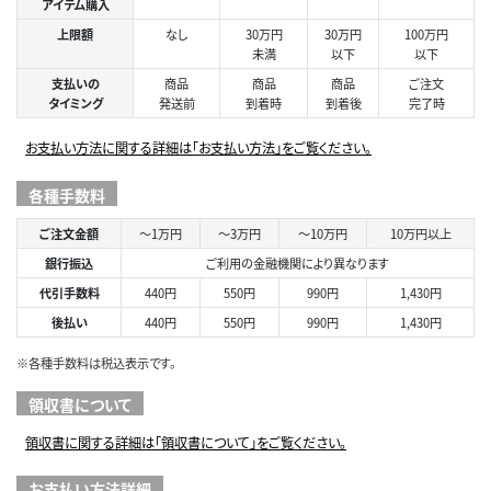
アイテム購入
上限額
なし
30万円
30万円
100万円
未満
以下
以下
支払いの
商品
商品
商品
ご注文
タイミング
発送前
到着時
到着後
完了時
お支払い方法に関する詳細は「お支払い方法」をご覧ください。
各種手数料
ご注文金額
～1万円
～3万円
～10万円
10万円以上
銀行振込
ご利用の金融機関により異なります
代引手数料
440円
550円
990円
1,430円
後払い
440円
550円
990円
1,430円
※各種手数料は税込表示です。
領収書について
領収書に関する詳細は「領収書について」をご覧ください。
お支払い方法詳細