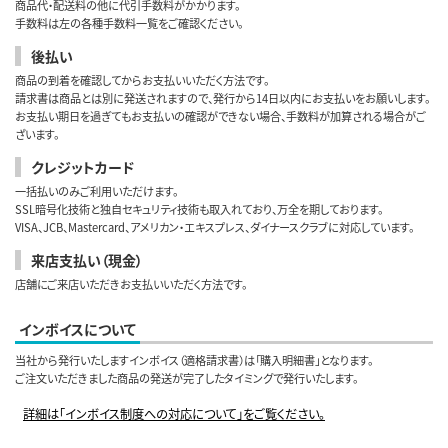
商品代・配送料の他に代引手数料がかかります。
手数料は左の各種手数料一覧をご確認ください。
後払い
商品の到着を確認してからお支払いいただく方法です。
請求書は商品とは別に発送されますので、発行から14日以内にお支払いをお願いします。
お支払い期日を過ぎてもお支払いの確認ができない場合、手数料が加算される場合がご
ざいます。
クレジットカード
一括払いのみご利用いただけます。
SSL暗号化技術と独自セキュリティ技術も取入れており、万全を期しております。
VISA、JCB、Mastercard、アメリカン・エキスプレス、ダイナースクラブに対応しています。
来店支払い（現金）
店舗にご来店いただきお支払いいただく方法です。
インボイスについて
当社から発行いたしますインボイス（適格請求書）は「購入明細書」となります。
ご注文いただきました商品の発送が完了したタイミングで発行いたします。
詳細は「インボイス制度への対応について」をご覧ください。