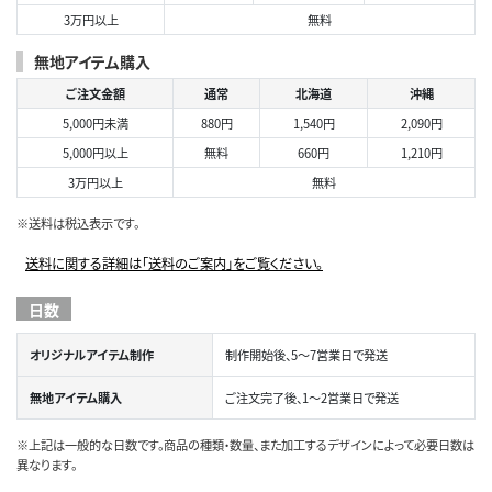
3万円以上
無料
無地アイテム購入
ご注文金額
通常
北海道
沖縄
5,000円未満
880円
1,540円
2,090円
5,000円以上
無料
660円
1,210円
3万円以上
無料
※送料は税込表示です。
送料に関する詳細は「送料のご案内」をご覧ください。
日数
オリジナルアイテム制作
制作開始後、5～7営業日で発送
無地アイテム購入
ご注文完了後、1～2営業日で発送
※上記は一般的な日数です。商品の種類・数量、また加工するデザインによって必要日数は
異なります。