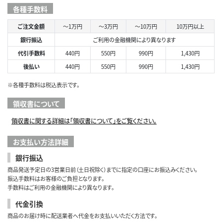
各種手数料
ご注文金額
～1万円
～3万円
～10万円
10万円以上
銀行振込
ご利用の金融機関により異なります
代引手数料
440円
550円
990円
1,430円
後払い
440円
550円
990円
1,430円
※各種手数料は税込表示です。
領収書について
領収書に関する詳細は「領収書について」をご覧ください。
お支払い方法詳細
銀行振込
商品発送予定日の3営業日前（土日祝除く）までに指定の口座にお振込みください。
振込手数料はお客様のご負担となります。
手数料はご利用の金融機関により異なります。
代金引換
商品のお届け時に配送業者へ代金をお支払いいただく方法です。