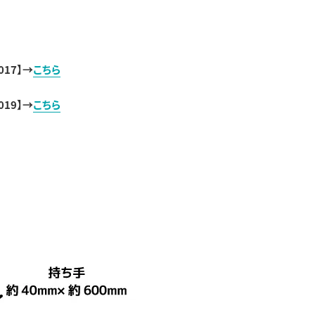
017】→
こちら
019】→
こちら