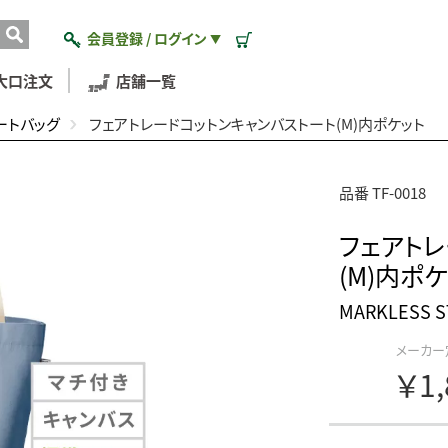
会員登録 / ログイン
▼
大口注文
店舗一覧
ートバッグ
フェアトレードコットンキャンバストート(M)内ポケット
品番 TF-0018
フェアトレ
(M)内ポ
MARKLESS
メーカー
￥1