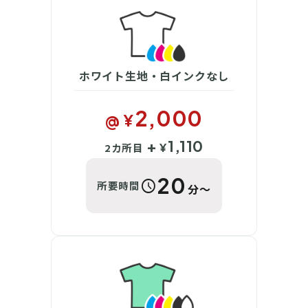
ホワイト生地・白インクなし
2,000
@ ¥
+
1,110
2カ所目
¥
20
schedule
所要時間
分〜