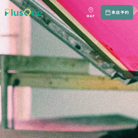
location_on
calendar_today
来店予約
MAP