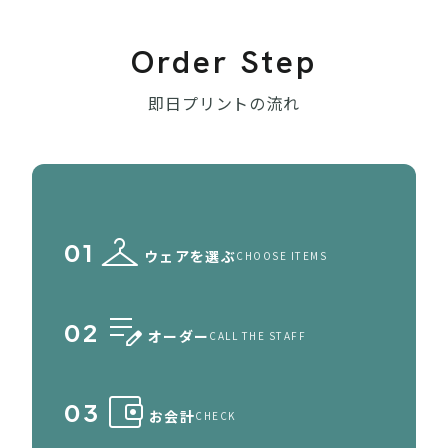
Order Step
即日プリントの流れ
checkroom
01
ウェアを選ぶ
CHOOSE ITEMS
edit_note
02
オーダー
CALL THE STAFF
account_balance_wallet
03
お会計
CHECK