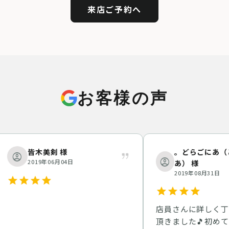
来店ご予約へ
お客様の声
。どらごにあ（どらご
皆木美剣 様
account_circle
2019年06月04日
あ） 様
2019年08月31日
ar
star
star
star
star
star
star
店員さんに詳しく丁寧に相
頂きました🎵初めての方で