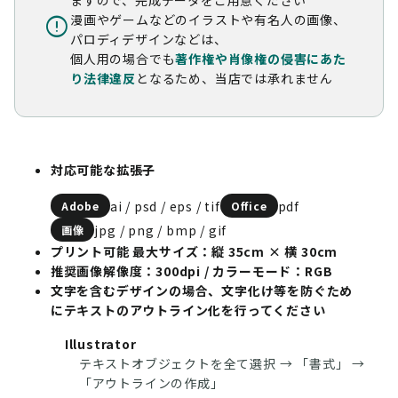
ますので、完成データをご用意ください
error
漫画やゲームなどのイラストや有名人の画像、
パロディデザインなどは、
個人用の場合でも
著作権や肖像権の侵害にあた
り法律違反
となるため、当店では承れません
対応可能な拡張子
ai / psd / eps / tif
pdf
Adobe
Office
jpg / png / bmp / gif
画像
プリント可能 最大サイズ：縦 35cm × 横 30cm
推奨画像解像度：300dpi / カラーモード：RGB
文字を含むデザインの場合、文字化け等を防ぐため
にテキストのアウトライン化を行ってください
Illustrator
テキストオブジェクトを全て選択 → 「書式」 →
「アウトラインの作成」