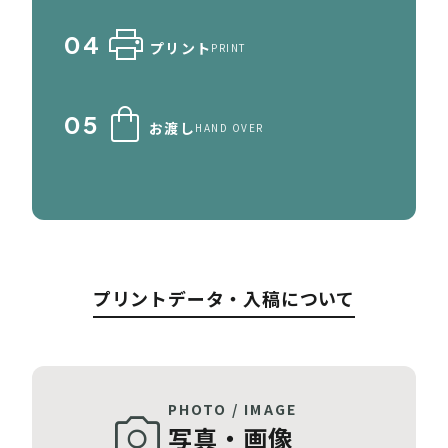
print
04
プリント
PRINT
shopping_bag
05
お渡し
HAND OVER
プリントデータ・入稿について
PHOTO / IMAGE
photo_camera
写真・画像